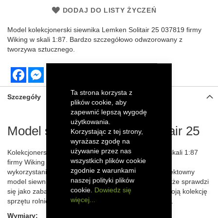
DODAJ DO LISTY ŻYCZEŃ
M
odel kolekcjonerski siewnika Lemken Solitair 25 037819 firmy
Wiking w skali 1:87. Bardzo szczegółowo odwzorowany z
tworzywa sztucznego.
Facebook
Messenger
Ta strona korzysta z
Szczegóły
plików cookie, aby
zapewnić lepszą wygodę
użytkowania.
Model siewnika Lemken Solitair 25
Korzystając z tej strony,
wyrażasz zgodę na
używanie przez nas
Kolekcjonerski model siewnika Lemken Solitair 25 w skali 1:87
wszystkich plików cookie
firmy Wiking został szczegółowo odwzorowany dzięki
zgodnie z warunkami
wykorzystaniu elementów z tworzywa sztucznego. Efektowny
naszej polityki plików
model siewnika zachwyci każdego kolekcjonera, a także sprawdzi
cookie.
Dowiedz się
się jako zabawka dla starszego dziecka. Powiększ swoją kolekcję
więcej...
sprzętu rolniczego o ten precyzyjnie wykonany model.
Wymiary: