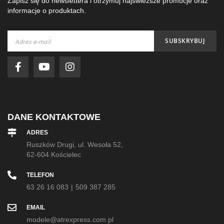
Zapisz się do newslettera i otrzymuj najświeższe promocje oraz
informacje o produktach.
Subskrybuj
SUBSKRYBUJ
nasz
newsletter:
DANE KONTAKTOWE
ADRES
Ruszków Drugi, ul. Wesoła 52,
62-604 Kościelec
TELEFON
63 26 16 083
|
509 387 285
EMAIL
modele@atrexpress.com.pl