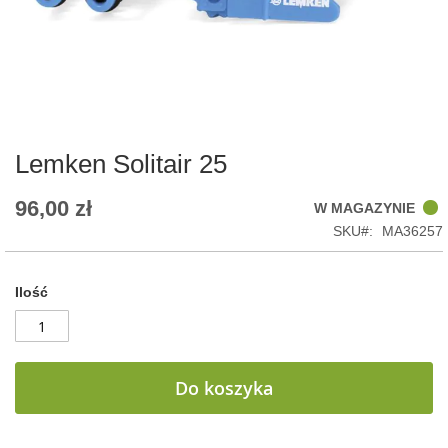
Skip
to
the
beginning
of
Lemken Solitair 25
the
images
96,00 zł
W MAGAZYNIE
gallery
SKU
MA36257
Ilość
Do koszyka