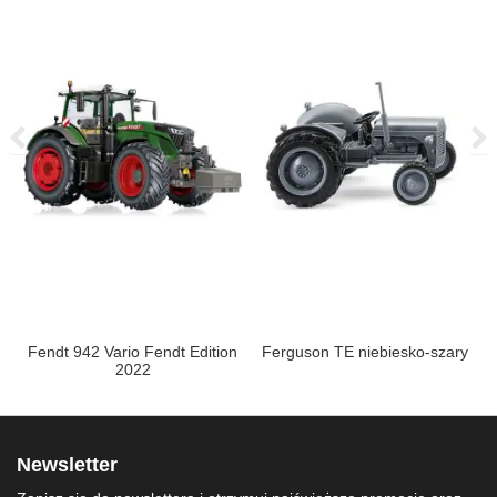
Fendt 942 Vario Fendt Edition
Ferguson TE niebiesko-szary
a
2022
Newsletter