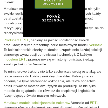
AKCEPTUJ
maszyn.
WSZYSTKIE
Metalowe modele kolekcjonerskie
Versatile
od
ERTL
to nie tylko
zwykłe repliki traktorów. To mistrzowskie dzieła, w których każdy
POKAŻ
detal został oddany z niesamowitą precyzją. Autentyczność
SZCZEGÓŁY
modeli przenosi kolekcjonerów i miłośników rolnictwa w
fascynujący świat maszyn rolniczych, pozwalając im zbliżyć się do
rzeczywistości rolniczych pól.
Producent ERTL
, ceniony za jakość i dokładność swoich
produktów, z dumą prezentuje serię metalowych modeli
Versatile
.
Te kolekcjonerskie skarby to idealne uzupełnienie każdej kolekcji,
stanowiąc wyraz pasji do rolnictwa i technologii. Z każdym
modelem ERTL
przenosimy się w historię rolnictwa, śledząc
ewolucję traktorów Versatile.
Te miniaturowe traktory nie tylko zachwycają swoją estetyką, ale
także wnoszą do kolekcji unikalny charakter. Kolekcjonerzy
docenią nie tylko staranność wykonania, ale także bogactwo
detali i trwałość materiałów użytych do produkcji. To nie tylko
modele do oglądania, ale również do eksploracji i zgłębiania
fascynującego świata maszyn rolniczych.
Metalowe modele kolekcjonerskie traktorów
Versatile od
ERTL
stanowią również doskonały prezent dla pasjonatów rolnictwa i