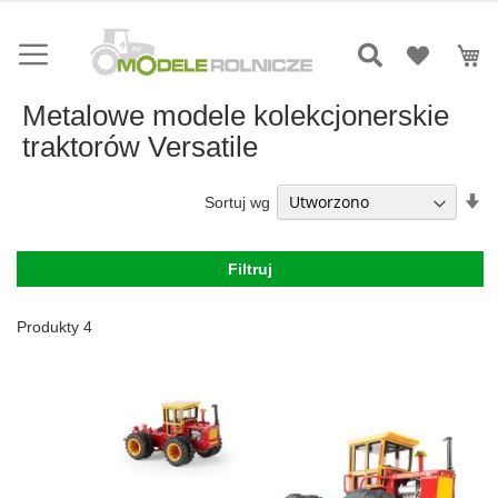
Przejdź
do
Mó
treści
Metalowe modele kolekcjonerskie
traktorów Versatile
Us
Sortuj wg
ki
ro
Filtruj
Produkty
4