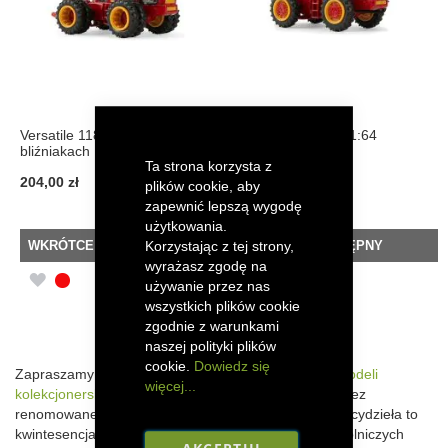
Versatile 118 4wd na
Versatile 145 4wd 1:64
bliźniakach 1:64
Ta strona korzysta z
204,00 zł
156,00 zł
plików cookie, aby
zapewnić lepszą wygodę
użytkowania.
Korzystając z tej strony,
WKRÓTCE DOSTĘPNY
WKRÓTCE DOSTĘPNY
wyrażasz zgodę na
DODAJ
DODAJ
używanie przez nas
wszystkich plików cookie
DO
DO
zgodnie z warunkami
naszej polityki plików
LISTY
LISTY
cookie.
Dowiedz się
Zapraszamy do fascynującego świata metalowych
modeli
ŻYCZEŃ
ŻYCZEŃ
więcej...
kolekcjonerskich
traktorów Versatile, stworzonych przez
renomowanego producenta
ERTL
. Te miniaturowe arcydzieła to
kwintesencja precyzji, dbałości o detale i miłości do rolniczych