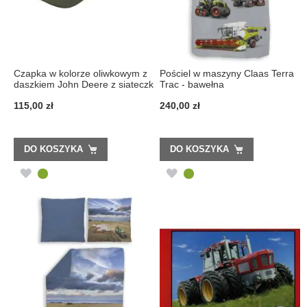
Czapka w kolorze oliwkowym z
Pościel w maszyny Claas Terra
daszkiem John Deere z siateczk
Trac - bawełna
...
115,00 zł
240,00 zł
DO KOSZYKA
DO KOSZYKA
DODAJ
DODAJ
DO
DO
LISTY
LISTY
ŻYCZEŃ
ŻYCZEŃ