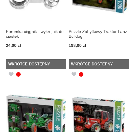
Foremka ciągnik - wykrojnik do
Puzzle Zabytkowy Traktor Lanz
ciastek
Bulldog
24,00 zł
198,00 zł
WKRÓTCE DOSTĘPNY
WKRÓTCE DOSTĘPNY
DODAJ
DODAJ
DO
DO
LISTY
LISTY
ŻYCZEŃ
ŻYCZEŃ