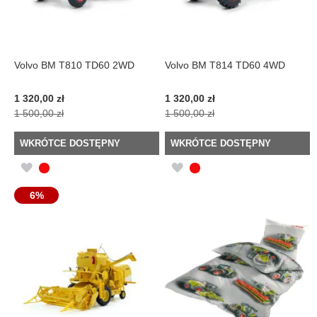
Volvo BM T810 TD60 2WD
Volvo BM T814 TD60 4WD
Cena
Cena
1 320,00 zł
1 320,00 zł
promocyjna
promocyjna
1 500,00 zł
1 500,00 zł
WKRÓTCE DOSTĘPNY
WKRÓTCE DOSTĘPNY
DODAJ
DODAJ
DO
DO
6%
LISTY
LISTY
ŻYCZEŃ
ŻYCZEŃ