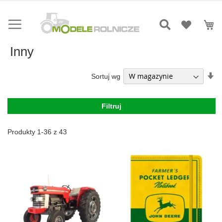
Przejdź
do
Mó
treści
Inny
Us
Sortuj wg
ki
ro
Filtruj
Produkty
1
-
36
z
43