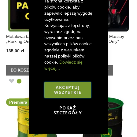
Ta strona korzysta z
plików cookie, aby
zapewnić lepszą wygodę
użytkowania.
Korzystając z tej strony,
wyrażasz zgodę na
Metalowa tabliczka John Deere
Metalowa tabliczka Massey
używanie przez nas
„Parking Only”
Ferguson „Parking Only”
wszystkich plików cookie
zgodnie z warunkami
135,00 zł
75,00 zł
naszej polityki plików
cookie.
Dowiedz się
więcej...
DO KOSZYKA
DO KOSZYKA
DODAJ
DODAJ
AKCEPTUJ
DO
DO
WSZYSTKIE
LISTY
LISTY
Premiera
Premiera
POKAŻ
SZCZEGÓŁY
ŻYCZEŃ
ŻYCZEŃ