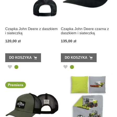
Czapka John Deere z daszkiem
Czapka John Deere czarna z
i siateczką
daszkiem i siateczką
120,00 zł
135,00 zł
DO KOSZYKA
DO KOSZYKA
DODAJ
DODAJ
DO
DO
LISTY
LISTY
Premiera
ŻYCZEŃ
ŻYCZEŃ