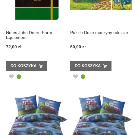
Notes John Deere Farm
Puzzle Duże maszyny rolnicze
Equipment
72,00 zł
60,00 zł
DO KOSZYKA
DO KOSZYKA
DODAJ
DODAJ
DO
DO
LISTY
LISTY
ŻYCZEŃ
ŻYCZEŃ