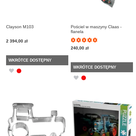
Clayson M103
Pościel w maszyny Claas -
flanela
2 394,00 zł
100%
240,00 zł
WKRÓTCE DOSTĘPNY
WKRÓTCE DOSTĘPNY
DODAJ
DODAJ
DO
DO
LISTY
LISTY
ŻYCZEŃ
ŻYCZEŃ