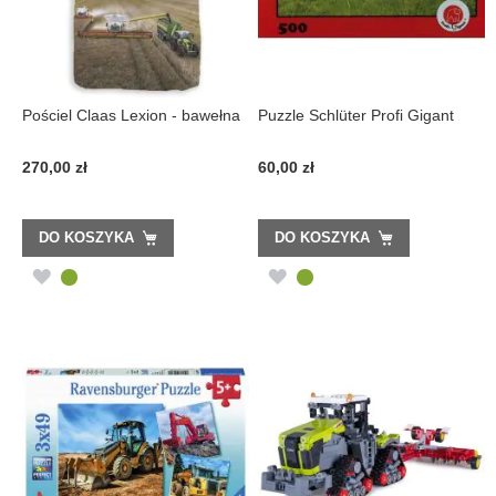
Pościel Claas Lexion - bawełna
Puzzle Schlüter Profi Gigant
270,00 zł
60,00 zł
DO KOSZYKA
DO KOSZYKA
DODAJ
DODAJ
DO
DO
LISTY
LISTY
ŻYCZEŃ
ŻYCZEŃ