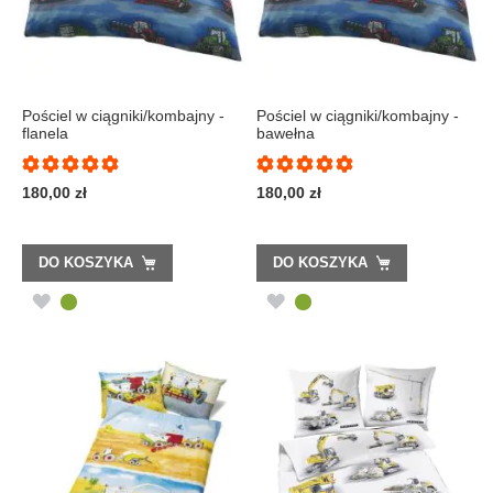
Pościel w ciągniki/kombajny -
Pościel w ciągniki/kombajny -
flanela
bawełna
100%
100%
180,00 zł
180,00 zł
DO KOSZYKA
DO KOSZYKA
DODAJ
DODAJ
DO
DO
LISTY
LISTY
ŻYCZEŃ
ŻYCZEŃ