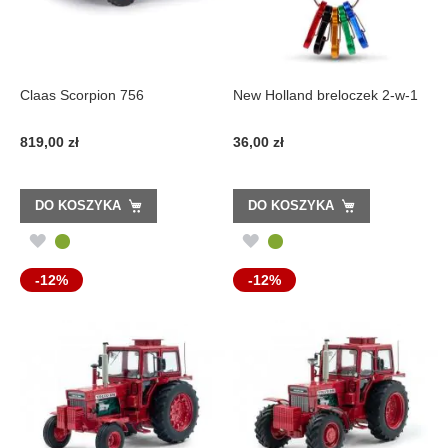
Claas Scorpion 756
New Holland breloczek 2-w-1
819,00 zł
36,00 zł
DO KOSZYKA
DO KOSZYKA
DODAJ
DODAJ
DO
DO
-12%
-12%
LISTY
LISTY
ŻYCZEŃ
ŻYCZEŃ