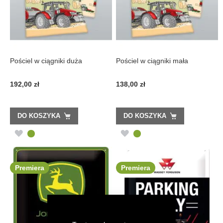
Pościel w ciągniki duża
Pościel w ciągniki mała
192,00 zł
138,00 zł
DO KOSZYKA
DO KOSZYKA
DODAJ
DODAJ
DO
DO
LISTY
LISTY
Premiera
Premiera
ŻYCZEŃ
ŻYCZEŃ