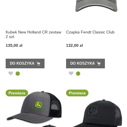
Kubek New Holland CR zestaw
Czapka Fendt Classic Club
2 szt.
135,00 zł
132,00 zł
DO KOSZYKA
DO KOSZYKA
DODAJ
DODAJ
DO
DO
LISTY
LISTY
Premiera
Premiera
ŻYCZEŃ
ŻYCZEŃ