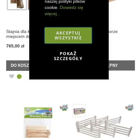
naszej polityki plików
cookie.
Dowiedz się
więcej...
Stajnia dla koni z 4 boksami i
Box dla konia w kolorze
AKCEPTUJ
miejscem do mycia
różowym Zabawka
WSZYSTKIE
765,00 zł
144,00 zł
POKAŻ
SZCZEGÓŁY
DO KOSZYKA
WKRÓTCE DOSTĘPNY
DODAJ
DODAJ
DO
DO
LISTY
LISTY
ŻYCZEŃ
ŻYCZEŃ