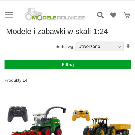
Przejdź
do
Mó
treści
Modele i zabawki w skali 1:24
Us
Sortuj wg
ki
ro
Filtruj
Produkty
14