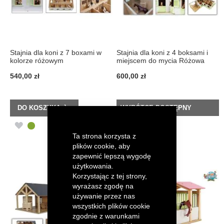
Stajnia dla koni z 7 boxami w
Stajnia dla koni z 4 boksami i
kolorze różowym
miejscem do mycia Różowa
540,00 zł
600,00 zł
DO KOSZYKA
WKRÓTCE DOSTĘPNY
DODAJ
DODAJ
Ta strona korzysta z
DO
DO
plików cookie, aby
zapewnić lepszą wygodę
LISTY
LISTY
użytkowania.
Korzystając z tej strony,
ŻYCZEŃ
ŻYCZEŃ
wyrażasz zgodę na
używanie przez nas
wszystkich plików cookie
zgodnie z warunkami