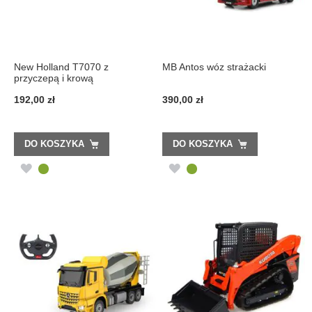
New Holland T7070 z
MB Antos wóz strażacki
przyczepą i krową
192,00 zł
390,00 zł
DO KOSZYKA
DO KOSZYKA
DODAJ
DODAJ
DO
DO
LISTY
LISTY
ŻYCZEŃ
ŻYCZEŃ