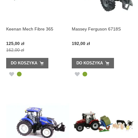
Keenan Mech Fibre 365
Massey Ferguson 6718S
Cena
125,00 zł
192,00 zł
promocyjna
162,00 zł
DO KOSZYKA
DO KOSZYKA
DODAJ
DODAJ
DO
DO
LISTY
LISTY
ŻYCZEŃ
ŻYCZEŃ