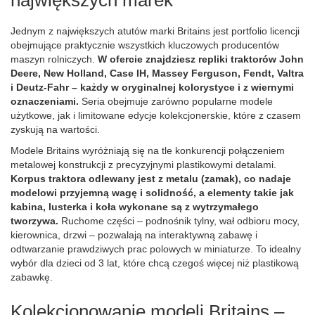
największych marek
Jednym z największych atutów marki Britains jest portfolio licencji
obejmujące praktycznie wszystkich kluczowych producentów
maszyn rolniczych.
W ofercie znajdziesz repliki traktorów John
Deere, New Holland, Case IH, Massey Ferguson, Fendt, Valtra
i Deutz-Fahr – każdy w oryginalnej kolorystyce i z wiernymi
oznaczeniami.
Seria obejmuje zarówno popularne modele
użytkowe, jak i limitowane edycje kolekcjonerskie, które z czasem
zyskują na wartości.
Modele Britains wyróżniają się na tle konkurencji połączeniem
metalowej konstrukcji z precyzyjnymi plastikowymi detalami.
Korpus traktora odlewany jest z metalu (zamak), co nadaje
modelowi przyjemną wagę i solidność, a elementy takie jak
kabina, lusterka i koła wykonane są z wytrzymałego
tworzywa.
Ruchome części – podnośnik tylny, wał odbioru mocy,
kierownica, drzwi – pozwalają na interaktywną zabawę i
odtwarzanie prawdziwych prac polowych w miniaturze. To idealny
wybór dla dzieci od 3 lat, które chcą czegoś więcej niż plastikową
zabawkę.
Kolekcjonowanie modeli Britains –