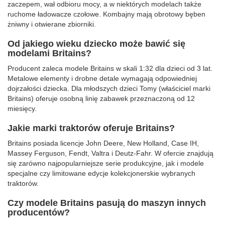
zaczepem, wał odbioru mocy, a w niektórych modelach także
ruchome ładowacze czołowe. Kombajny mają obrotowy bęben
żniwny i otwierane zbiorniki.
Od jakiego wieku dziecko może bawić się
modelami Britains?
Producent zaleca modele Britains w skali 1:32 dla dzieci od 3 lat.
Metalowe elementy i drobne detale wymagają odpowiedniej
dojrzałości dziecka. Dla młodszych dzieci Tomy (właściciel marki
Britains) oferuje osobną linię zabawek przeznaczoną od 12
miesięcy.
Jakie marki traktorów oferuje Britains?
Britains posiada licencje John Deere, New Holland, Case IH,
Massey Ferguson, Fendt, Valtra i Deutz-Fahr. W ofercie znajdują
się zarówno najpopularniejsze serie produkcyjne, jak i modele
specjalne czy limitowane edycje kolekcjonerskie wybranych
traktorów.
Czy modele Britains pasują do maszyn innych
producentów?