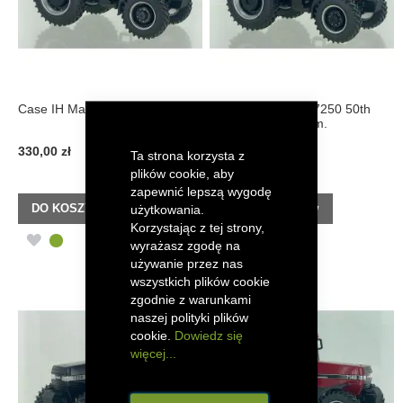
Case IH Magnum 7250 Ed. Lim.
Case IH Magnum 7250 50th
Anniversary Ed. Lim.
330,00 zł
360,00 zł
Ta strona korzysta z
plików cookie, aby
zapewnić lepszą wygodę
DO KOSZYKA
DO KOSZYKA
użytkowania.
Korzystając z tej strony,
DODAJ
DODAJ
wyrażasz zgodę na
używanie przez nas
DO
DO
wszystkich plików cookie
zgodnie z warunkami
LISTY
LISTY
naszej polityki plików
ŻYCZEŃ
ŻYCZEŃ
cookie.
Dowiedz się
więcej...