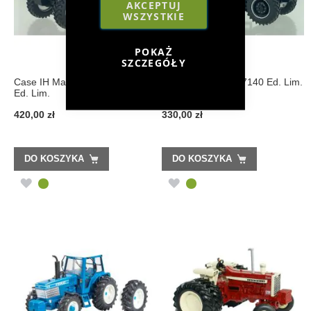
AKCEPTUJ
WSZYSTKIE
POKAŻ
SZCZEGÓŁY
Case IH Magnum 7250 Black
Case IH Magnum 7140 Ed. Lim.
Ed. Lim.
420,00 zł
330,00 zł
DO KOSZYKA
DO KOSZYKA
DODAJ
DODAJ
DO
DO
LISTY
LISTY
ŻYCZEŃ
ŻYCZEŃ