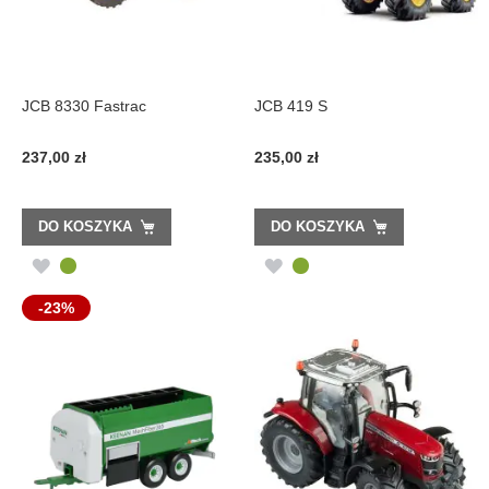
JCB 8330 Fastrac
JCB 419 S
237,00 zł
235,00 zł
DO KOSZYKA
DO KOSZYKA
DODAJ
DODAJ
DO
DO
-23%
LISTY
LISTY
ŻYCZEŃ
ŻYCZEŃ