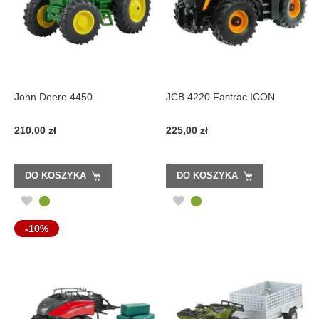
John Deere 4450
JCB 4220 Fastrac ICON
210,00 zł
225,00 zł
DO KOSZYKA
DO KOSZYKA
DODAJ
DODAJ
DO
DO
-10%
LISTY
LISTY
ŻYCZEŃ
ŻYCZEŃ