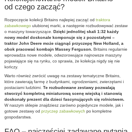
od czego zacząć?
Rozpoczęcie kolekcji Britains najlepiej zacząć od
traktora
zabawkowego
ulubionej marki, a następnie rozbudowywać zestaw
o maszyny towarzyszące.
Dzięki jednolitej skali 1:32 każdy
nowy model doskonale komponuje się z pozostałymi –
traktor John Deere może ciągnąć przyczepę New Holland, a
obok pracować kombajn Massey Ferguson.
Britains regularnie
wprowadza nowe modele, odwzorowujące najnowsze maszyny
pojawiające się na rynku, co sprawia, że kolekcja nigdy się nie
kończy.
Warto również zwrócić uwagę na zestawy tematyczne Britains,
które zawierają farmę z budynkami, ogrodzeniami, zwierzętami i
postaciami ludzkimi.
Te rozbudowane zestawy pozwalają
stworzyć kompletną miniaturową scenę wiejską i stanowią
doskonały prezent dla dzieci fascynujących się rolnictwem.
W naszym sklepie znajdziesz zarówno pojedyncze modele, jak i
gotowe zestawy od
przyczep zabawkowych
po kompletne
gospodarstwa.
FAQ – najczęściej zadawane pytania