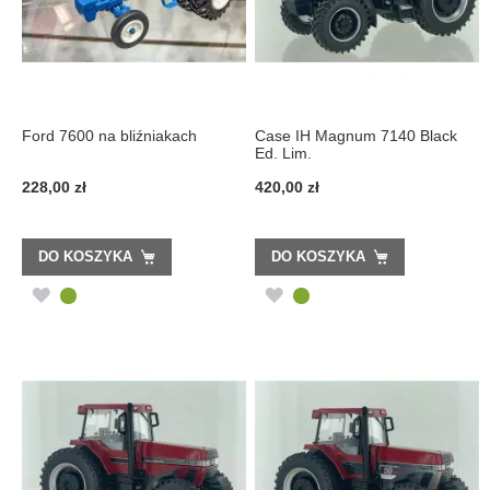
Ford 7600 na bliźniakach
Case IH Magnum 7140 Black
Ed. Lim.
228,00 zł
420,00 zł
DO KOSZYKA
DO KOSZYKA
DODAJ
DODAJ
DO
DO
LISTY
LISTY
ŻYCZEŃ
ŻYCZEŃ