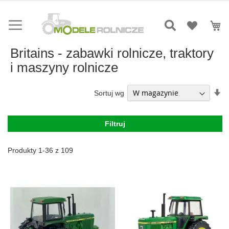
Przejdź
do
Mó
treści
Britains - zabawki rolnicze, traktory
i maszyny rolnicze
Us
Sortuj wg
ki
ro
Filtruj
Produkty
1
-
36
z
109