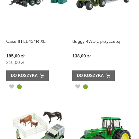
Case IH LB434R XL
Buggy 4WD z przyczepą
Cena
195,00 zł
138,00 zł
promocyjna
216,00 zł
DO KOSZYKA
DO KOSZYKA
DODAJ
DODAJ
DO
DO
LISTY
LISTY
ŻYCZEŃ
ŻYCZEŃ