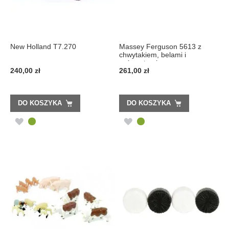
New Holland T7.270
Massey Ferguson 5613 z
chwytakiem, belami i
zwierzętami
240,00 zł
261,00 zł
DO KOSZYKA
DO KOSZYKA
DODAJ
DODAJ
DO
DO
LISTY
LISTY
ŻYCZEŃ
ŻYCZEŃ