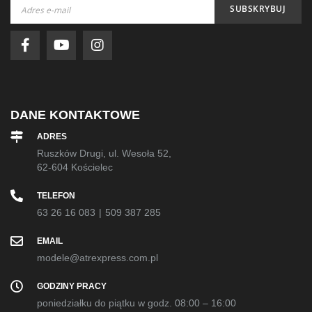
Subskrybuj
SUBSKRYBUJ
nasz
newsletter:
DANE KONTAKTOWE
ADRES
Ruszków Drugi, ul. Wesoła 52,
62-604 Kościelec
TELEFON
63 26 16 083
|
509 387 285
EMAIL
modele@atrexpress.com.pl
GODZINY PRACY
poniedziałku do piątku w godz. 08:00 – 16:00