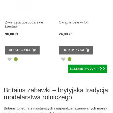
Zwierzęta gospodarskie
Okrągłe bele w foli
(zestaw)
96,00 zł
24,00 zł
DO KOSZYKA
DO KOSZYKA
DODAJ
DODAJ
DO
DO
KOLEJNE PRODUKTY
LISTY
LISTY
ŻYCZEŃ
ŻYCZEŃ
Britains zabawki – brytyjska tradycja
modelarstwa rolniczego
Britains to jedna z najstarszych i najbardziej szanowanych marek