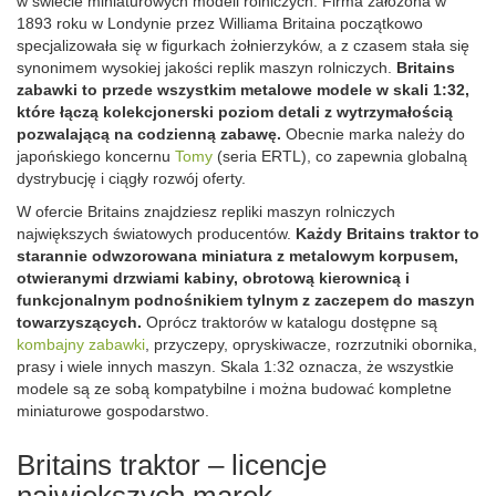
w świecie miniaturowych modeli rolniczych. Firma założona w
1893 roku w Londynie przez Williama Britaina początkowo
specjalizowała się w figurkach żołnierzyków, a z czasem stała się
synonimem wysokiej jakości replik maszyn rolniczych.
Britains
zabawki to przede wszystkim metalowe modele w skali 1:32,
które łączą kolekcjonerski poziom detali z wytrzymałością
pozwalającą na codzienną zabawę.
Obecnie marka należy do
japońskiego koncernu
Tomy
(seria ERTL), co zapewnia globalną
dystrybucję i ciągły rozwój oferty.
W ofercie Britains znajdziesz repliki maszyn rolniczych
największych światowych producentów.
Każdy Britains traktor to
starannie odwzorowana miniatura z metalowym korpusem,
otwieranymi drzwiami kabiny, obrotową kierownicą i
funkcjonalnym podnośnikiem tylnym z zaczepem do maszyn
towarzyszących.
Oprócz traktorów w katalogu dostępne są
kombajny zabawki
, przyczepy, opryskiwacze, rozrzutniki obornika,
prasy i wiele innych maszyn. Skala 1:32 oznacza, że wszystkie
modele są ze sobą kompatybilne i można budować kompletne
miniaturowe gospodarstwo.
Britains traktor – licencje