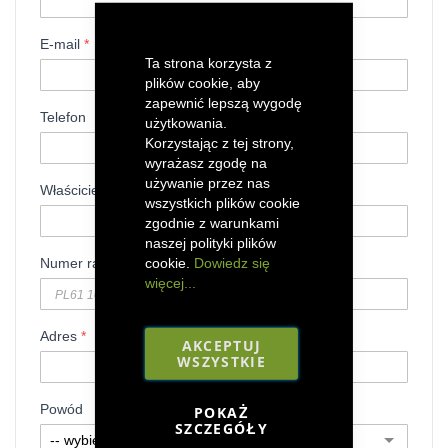
E-mail
*
Ta strona korzysta z
plików cookie, aby
zapewnić lepszą wygodę
Telefon
użytkowania.
Korzystając z tej strony,
wyrażasz zgodę na
używanie przez nas
Właściciel rachunku
*
wszystkich plików cookie
zgodnie z warunkami
naszej polityki plików
cookie.
Dowiedz się
Numer rachunku
*
więcej...
Adres
*
AKCEPTUJ
WSZYSTKIE
Powód
POKAŻ
SZCZEGÓŁY