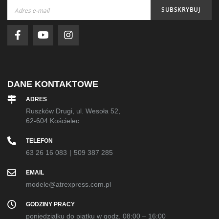
Subskrybuj
SUBSKRYBUJ
nasz
newsletter:
DANE KONTAKTOWE
ADRES
Ruszków Drugi, ul. Wesoła 52,
62-604 Kościelec
TELEFON
63 26 16 083
|
509 387 285
EMAIL
modele@atrexpress.com.pl
GODZINY PRACY
poniedziałku do piątku w godz. 08:00 – 16:00