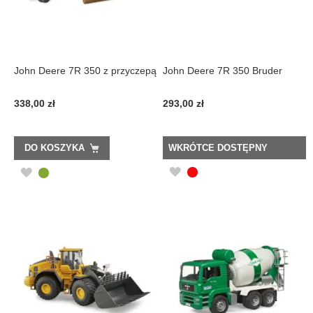
John Deere 7R 350 z przyczepą
John Deere 7R 350 Bruder
338,00 zł
293,00 zł
DO KOSZYKA
WKRÓTCE DOSTĘPNY
DODAJ
DODAJ
DO
DO
LISTY
LISTY
ŻYCZEŃ
ŻYCZEŃ