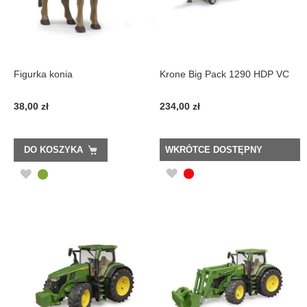
Figurka konia
Krone Big Pack 1290 HDP VC
38,00 zł
234,00 zł
DO KOSZYKA
WKRÓTCE DOSTĘPNY
DODAJ
DODAJ
DO
DO
LISTY
LISTY
ŻYCZEŃ
ŻYCZEŃ