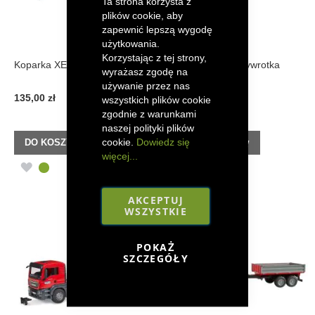
Ta strona korzysta z
plików cookie, aby
zapewnić lepszą wygodę
użytkowania.
Korzystając z tej strony,
Koparka XE 5000 Bruder
Bruder XD 5000 wywrotka
wyrażasz zgodę na
używanie przez nas
135,00 zł
135,00 zł
wszystkich plików cookie
zgodnie z warunkami
naszej polityki plików
cookie.
Dowiedz się
DO KOSZYKA
DO KOSZYKA
więcej...
DODAJ
DODAJ
DO
DO
AKCEPTUJ
WSZYSTKIE
LISTY
LISTY
ŻYCZEŃ
ŻYCZEŃ
POKAŻ
SZCZEGÓŁY