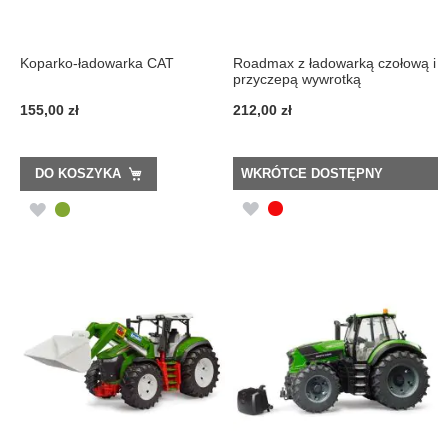
Koparko-ładowarka CAT
Roadmax z ładowarką czołową i
przyczepą wywrotką
155,00 zł
212,00 zł
DO KOSZYKA
WKRÓTCE DOSTĘPNY
DODAJ
DODAJ
DO
DO
LISTY
LISTY
ŻYCZEŃ
ŻYCZEŃ