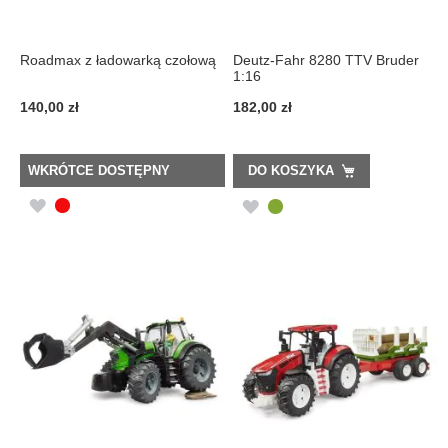
Roadmax z ładowarką czołową
Deutz-Fahr 8280 TTV Bruder
1:16
140,00 zł
182,00 zł
WKRÓTCE DOSTĘPNY
DO KOSZYKA
DODAJ
DODAJ
DO
DO
LISTY
LISTY
ŻYCZEŃ
ŻYCZEŃ