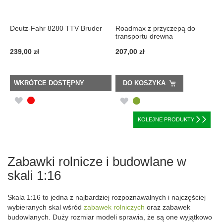
Deutz-Fahr 8280 TTV Bruder
Roadmax z przyczepą do
transportu drewna
239,00 zł
207,00 zł
WKRÓTCE DOSTĘPNY
DO KOSZYKA
DODAJ
DODAJ
DO
DO
KOLEJNE PRODUKTY
LISTY
LISTY
ŻYCZEŃ
ŻYCZEŃ
Zabawki rolnicze i budowlane w
skali 1:16
Skala 1:16 to jedna z najbardziej rozpoznawalnych i najczęściej
wybieranych skal wśród
zabawek rolniczych
oraz zabawek
budowlanych. Duży rozmiar modeli sprawia, że są one wyjątkowo