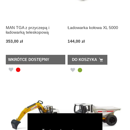
MAN TGA z przyczepą i
Ładowarka kołowa XL 5000
ładowarką teleskopową
353,00 zł
144,00 zł
WKRÓTCE DOSTĘPNY
DO KOSZYKA
DODAJ
DODAJ
DO
DO
LISTY
LISTY
ŻYCZEŃ
ŻYCZEŃ