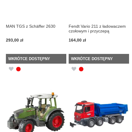
MAN TGS z Schäffer 2630
Fendt Vario 211 z ładowaczem
czołowym i przyczepą
293,00 zł
164,00 zł
WKRÓTCE DOSTĘPNY
WKRÓTCE DOSTĘPNY
DODAJ
DODAJ
DO
DO
LISTY
LISTY
ŻYCZEŃ
ŻYCZEŃ