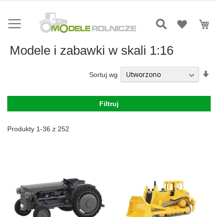
Przejdź
do
Mó
treści
Modele i zabawki w skali 1:16
Us
Sortuj wg
ki
ro
Filtruj
Produkty
1
-
36
z
252