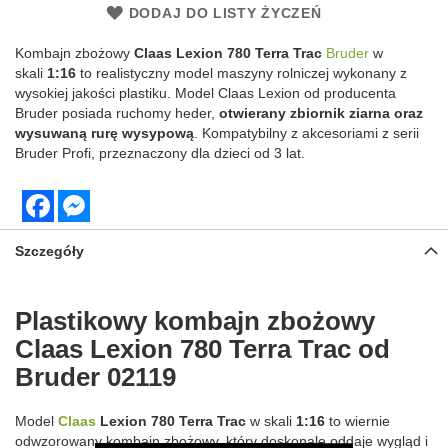
DODAJ DO LISTY ŻYCZEŃ
Kombajn zbożowy
Claas Lexion
780 Terra Trac
Bruder
w
skali
1:16
to realistyczny model maszyny rolniczej wykonany z
wysokiej jakości plastiku. Model Claas Lexion od producenta
Bruder posiada ruchomy heder,
otwierany zbiornik ziarna oraz
wysuwaną rurę wysypową
. Kompatybilny z akcesoriami z serii
Bruder Profi, przeznaczony dla dzieci od 3 lat.
Facebook
Messenger
Szczegóły
Plastikowy kombajn zbożowy
Claas Lexion 780 Terra Trac od
Bruder 02119
Model
Claas
Lexion 780 Terra Trac
w skali
1:16
to wiernie
odwzorowany kombajn zbożowy, który doskonale oddaje wygląd i