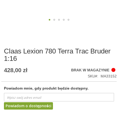
Skip
to
the
beginning
of
Claas Lexion 780 Terra Trac Bruder
the
1:16
images
gallery
428,00 zł
BRAK W MAGAZYNIE
SKU
MA33152
Powiadom mnie, gdy produkt będzie dostępny.
Powiadom o dostępności