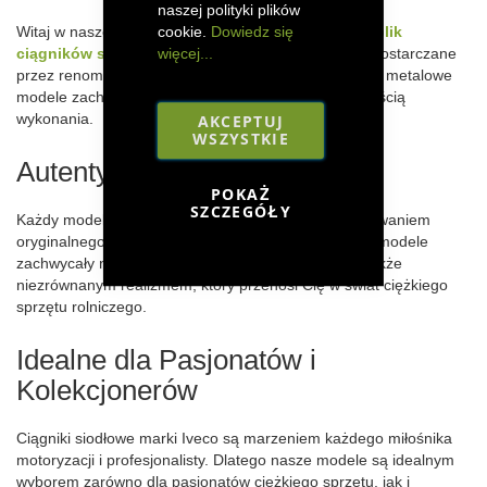
naszej polityki plików
cookie.
Dowiedz się
Witaj w naszej kolekcji
precyzyjnie wykonanych replik
więcej...
ciągników siodłowych
marki
Iveco w skali 1:32
. Dostarczane
przez renomowanego producenta
MarGe Models
, te metalowe
modele zachwycają autentycznymi detalami i solidnością
wykonania.
AKCEPTUJ
WSZYSTKIE
Autentyczność i Realizm
POKAŻ
SZCZEGÓŁY
Każdy model w naszej kolekcji jest wiernym odwzorowaniem
oryginalnego pojazdu Iveco. Dbamy o to, aby nasze modele
zachwycały nie tylko detalicznym wykonaniem, ale także
niezrównanym realizmem, który przenosi Cię w świat ciężkiego
sprzętu rolniczego.
Idealne dla Pasjonatów i
Kolekcjonerów
Ciągniki siodłowe marki Iveco są marzeniem każdego miłośnika
motoryzacji i profesjonalisty. Dlatego nasze modele są idealnym
wyborem zarówno dla pasjonatów ciężkiego sprzętu, jak i