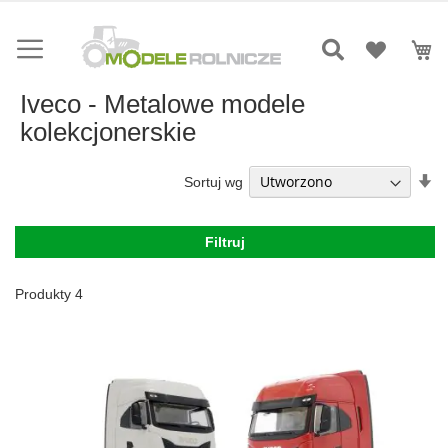
Przejdź
do
Mó
treści
Iveco - Metalowe modele
kolekcjonerskie
Us
Sortuj wg
ki
ro
Filtruj
Produkty
4