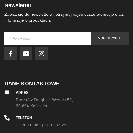
Newsletter
Zapisz się do newslettera i otrzymuj najświeższe promocje oraz
informacje o produktach.
Subskrybuj
SUBSKRYBUJ
nasz
newsletter:
DANE KONTAKTOWE
ADRES
Ruszków Drugi, ul. Wesoła 52,
62-604 Kościelec
TELEFON
63 26 16 083
|
509 387 285