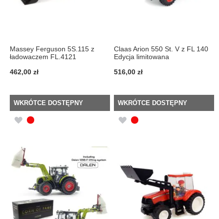
Massey Ferguson 5S.115 z
Claas Arion 550 St. V z FL 140
ładowaczem FL.4121
Edycja limitowana
462,00 zł
516,00 zł
WKRÓTCE DOSTĘPNY
WKRÓTCE DOSTĘPNY
DODAJ
DODAJ
DO
DO
LISTY
LISTY
ŻYCZEŃ
ŻYCZEŃ