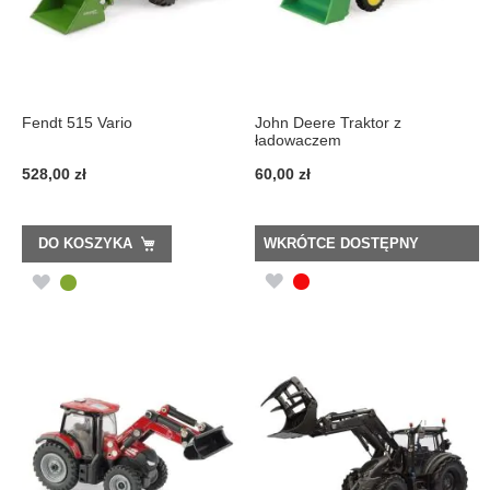
Fendt 515 Vario
John Deere Traktor z
ładowaczem
528,00 zł
60,00 zł
DO KOSZYKA
WKRÓTCE DOSTĘPNY
DODAJ
DODAJ
DO
DO
LISTY
LISTY
ŻYCZEŃ
ŻYCZEŃ