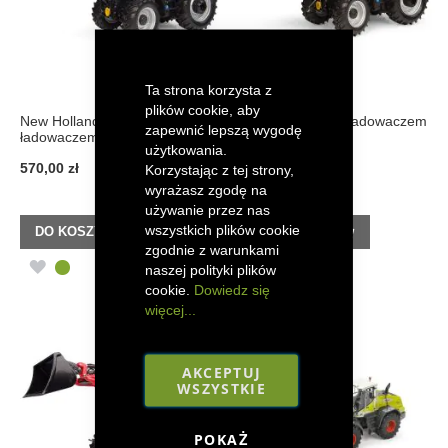
Ta strona korzysta z
plików cookie, aby
New Holland T5.120 Blue z
Steyr 4120 Plus z ładowaczem
zapewnić lepszą wygodę
ładowaczem
użytkowania.
570,00 zł
570,00 zł
Korzystając z tej strony,
wyrażasz zgodę na
używanie przez nas
wszystkich plików cookie
DO KOSZYKA
DO KOSZYKA
zgodnie z warunkami
DODAJ
DODAJ
naszej polityki plików
cookie.
Dowiedz się
DO
DO
więcej...
LISTY
LISTY
ŻYCZEŃ
ŻYCZEŃ
AKCEPTUJ
WSZYSTKIE
POKAŻ