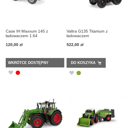
Case IH Maxxum 145 z
Valtra G135 Titanium z
ładowaczem 1:64
ładowaczem
120,00 zł
522,00 zł
WKRÓTCE DOSTĘPNY
DO KOSZYKA
DODAJ
DODAJ
DO
DO
LISTY
LISTY
ŻYCZEŃ
ŻYCZEŃ