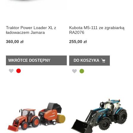
Traktor Power Loader XL z
Kubota M5-111 ze zgrabiarką
ładowaczem Jamara
RA2076
360,00 zł
255,00 zł
WKRÓTCE DOSTĘPNY
DO KOSZYKA
DODAJ
DODAJ
DO
DO
LISTY
LISTY
ŻYCZEŃ
ŻYCZEŃ