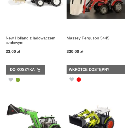
New Holland z ładowaczem
Massey Ferguson 5445
czołowym
33,00 zł
330,00 zł
DO KOSZYKA
WKRÓTCE DOSTĘPNY
DODAJ
DODAJ
DO
DO
LISTY
LISTY
ŻYCZEŃ
ŻYCZEŃ