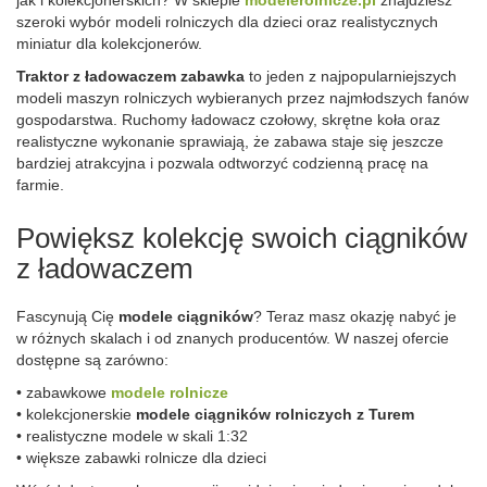
jak i kolekcjonerskich? W sklepie
modelerolnicze.pl
znajdziesz
szeroki wybór modeli rolniczych dla dzieci oraz realistycznych
miniatur dla kolekcjonerów.
Traktor z ładowaczem zabawka
to jeden z najpopularniejszych
modeli maszyn rolniczych wybieranych przez najmłodszych fanów
gospodarstwa. Ruchomy ładowacz czołowy, skrętne koła oraz
realistyczne wykonanie sprawiają, że zabawa staje się jeszcze
bardziej atrakcyjna i pozwala odtworzyć codzienną pracę na
farmie.
Powiększ kolekcję swoich ciągników
z ładowaczem
Fascynują Cię
modele ciągników
? Teraz masz okazję nabyć je
w różnych skalach i od znanych producentów. W naszej ofercie
dostępne są zarówno:
• zabawkowe
modele rolnicze
• kolekcjonerskie
modele ciągników rolniczych z Turem
• realistyczne modele w skali 1:32
• większe zabawki rolnicze dla dzieci