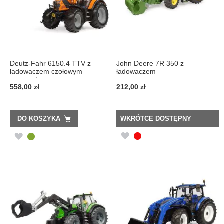
Deutz-Fahr 6150.4 TTV z
John Deere 7R 350 z
ładowaczem czołowym
ładowaczem
pomarańczowy
558,00 zł
212,00 zł
DO KOSZYKA
WKRÓTCE DOSTĘPNY
DODAJ
DODAJ
DO
DO
LISTY
LISTY
ŻYCZEŃ
ŻYCZEŃ