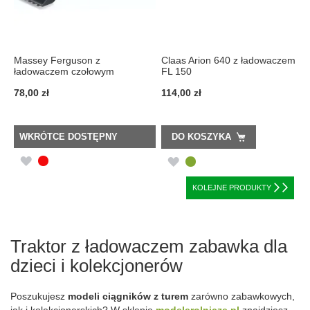
Massey Ferguson z
Claas Arion 640 z ładowaczem
ładowaczem czołowym
FL 150
78,00 zł
114,00 zł
WKRÓTCE DOSTĘPNY
DO KOSZYKA
DODAJ
DODAJ
DO
DO
KOLEJNE PRODUKTY
LISTY
LISTY
ŻYCZEŃ
ŻYCZEŃ
Traktor z ładowaczem zabawka dla
dzieci i kolekcjonerów
Poszukujesz
modeli ciągników z turem
zarówno zabawkowych,