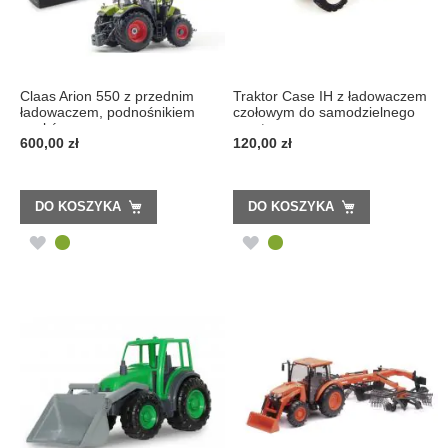
Claas Arion 550 z przednim
Traktor Case IH z ładowaczem
ładowaczem, podnośnikiem
czołowym do samodzielnego
worków ...
mont ...
600,00 zł
120,00 zł
DO KOSZYKA
DO KOSZYKA
DODAJ
DODAJ
DO
DO
LISTY
LISTY
ŻYCZEŃ
ŻYCZEŃ