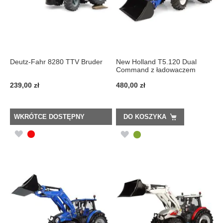
Deutz-Fahr 8280 TTV Bruder
New Holland T5.120 Dual
Command z ładowaczem
239,00 zł
480,00 zł
WKRÓTCE DOSTĘPNY
DO KOSZYKA
DODAJ
DODAJ
DO
DO
LISTY
LISTY
ŻYCZEŃ
ŻYCZEŃ