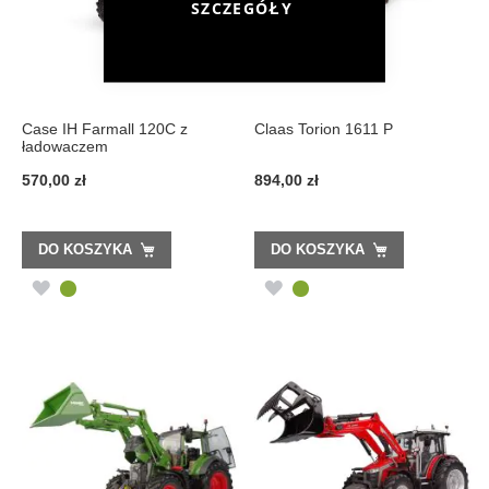
SZCZEGÓŁY
Case IH Farmall 120C z
Claas Torion 1611 P
ładowaczem
570,00 zł
894,00 zł
DO KOSZYKA
DO KOSZYKA
DODAJ
DODAJ
DO
DO
LISTY
LISTY
ŻYCZEŃ
ŻYCZEŃ