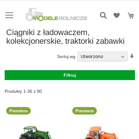
Przejdź
do
Mó
treści
Ciągniki z ładowaczem,
kolekcjonerskie, traktorki zabawki
Us
Sortuj wg
ki
ro
Filtruj
Produkty
1
-
36
z
90
Premiera
Premiera