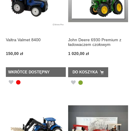
Valtra Valmet 8400
John Deere 6930 Premium z
ładowaczem czołowym
150,00 zł
1 020,00 zł
WKRÓTCE DOSTĘPNY
DO KOSZYKA
DODAJ
DODAJ
DO
DO
LISTY
LISTY
ŻYCZEŃ
ŻYCZEŃ