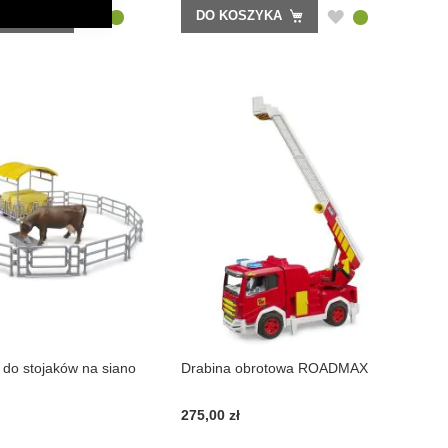
DODAJ
DODAJ
SZYKA
DO KOSZYKA
DO
DO
LISTY
LISTY
ŻYCZEŃ
ŻYCZEŃ
 do stojaków na siano
Drabina obrotowa ROADMAX
275,00 zł