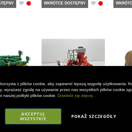
DODAJ
DODAJ
STĘPNY
WKRÓTCE DOSTĘPNY
WKRÓTC
DO
DO
LISTY
LISTY
ŻYCZEŃ
ŻYCZEŃ
 korzysta z plików cookie, aby zapewnić lepszą wygodę użytkowania. K
ony, wyrażasz zgodę na używanie przez nas wszystkich plików cookie zg
 naszej polityki plików cookie.
Dowiedz się więcej...
er Corona
Kuhn Optimer 303
Figurka k
AKCEPTUJ
POKAŻ SZCZEGÓŁY
WSZYSTKIE
300,00 zł
38,00 zł