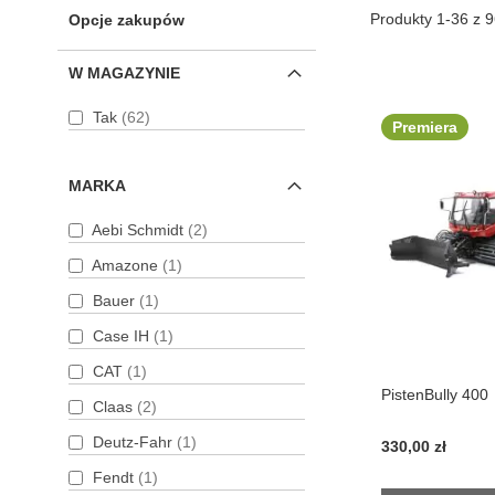
Produkty
1
-
36
z
9
Opcje zakupów
W MAGAZYNIE
produkty
Tak
62
Premiera
MARKA
produkty
Aebi Schmidt
2
produkt
Amazone
1
produkt
Bauer
1
produkt
Case IH
1
produkt
CAT
1
PistenBully 400
produkty
Claas
2
produkt
Deutz-Fahr
1
330,00 zł
produkt
Fendt
1