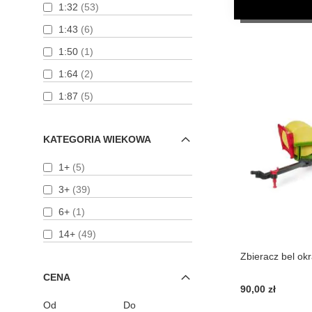
produkty
1:32
53
produkty
ROS
6
produkty
Volvo
2
DO KOSZYKA
produkty
1:43
6
produkty
Schuco
2
produkty
Inna
46
produkt
1:50
1
produkty
Siku
3
produkty
1:64
2
produkty
Siku Control
2
produkty
1:87
5
produkty
Universal Hobbies
15
produkty
Wiking
4
KATEGORIA WIEKOWA
produkty
1+
5
produkty
3+
39
produkt
6+
1
produkty
14+
49
Zbieracz bel ok
CENA
90,00 zł
Od
Do