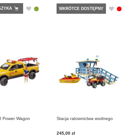
DODAJ
DODAJ
SZYKA
WKRÓTCE DOSTĘPNY
DO
DO
LISTY
LISTY
ŻYCZEŃ
ŻYCZEŃ
0 Power Wagon
Stacja ratownictwa wodnego
245,00 zł