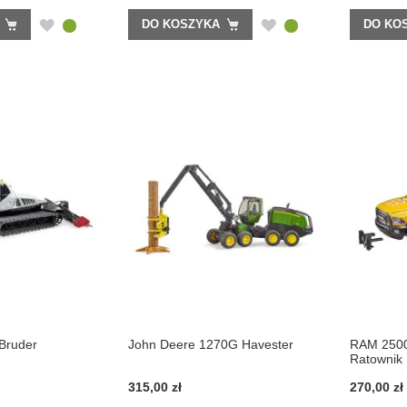
DODAJ
DODAJ
DO KOSZYKA
DO KO
DO
DO
LISTY
LISTY
ŻYCZEŃ
ŻYCZEŃ
 Bruder
John Deere 1270G Havester
RAM 250
Ratownik
315,00 zł
270,00 zł