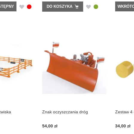
DODAJ
DODAJ
DO KOSZYKA
STĘPNY
WKRÓTC
DO
DO
LISTY
LISTY
ŻYCZEŃ
ŻYCZEŃ
twiska
Znak oczyszczania dróg
Zestaw 4 
54,00 zł
34,00 zł