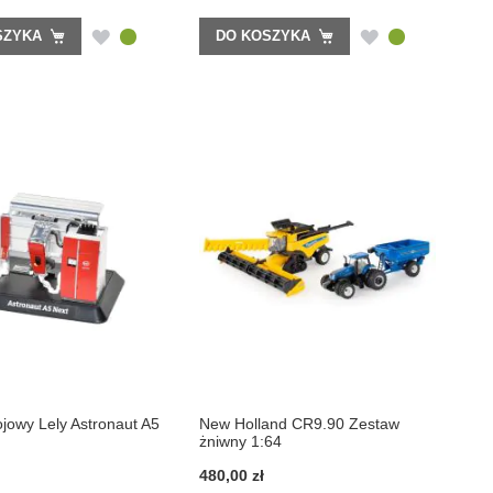
DODAJ
DODAJ
SZYKA
DO KOSZYKA
DO
DO
LISTY
LISTY
ŻYCZEŃ
ŻYCZEŃ
jowy Lely Astronaut A5
New Holland CR9.90 Zestaw
żniwny 1:64
480,00 zł