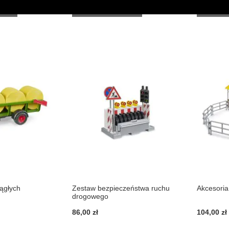
DODAJ
DODAJ
DO KOSZYKA
DO KO
DO
DO
LISTY
LISTY
ŻYCZEŃ
ŻYCZEŃ
rągłych
Zestaw bezpieczeństwa ruchu
Akcesoria
drogowego
86,00 zł
104,00 zł