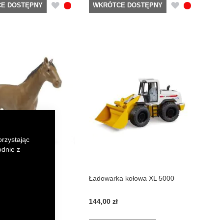
DODAJ
DODAJ
E DOSTĘPNY
WKRÓTCE DOSTĘPNY
DO
DO
LISTY
LISTY
ŻYCZEŃ
ŻYCZEŃ
orzystając
odnie z
onia
Ładowarka kołowa XL 5000
144,00 zł