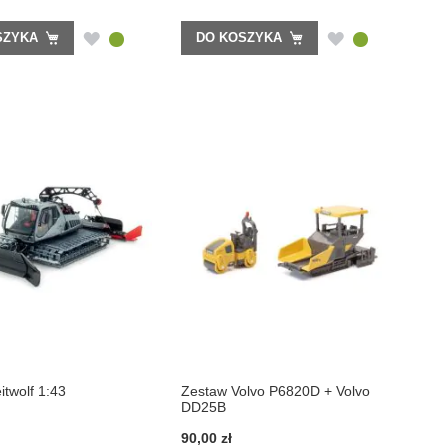
DODAJ
DODAJ
SZYKA
DO KOSZYKA
DO
DO
LISTY
LISTY
ŻYCZEŃ
ŻYCZEŃ
itwolf 1:43
Zestaw Volvo P6820D + Volvo
DD25B
90,00 zł