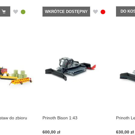
DODAJ
DODAJ
DO KO
WKRÓTCE DOSTĘPNY
DO
DO
LISTY
LISTY
ŻYCZEŃ
ŻYCZEŃ
staw do zbioru
Prinoth Bison 1:43
Prinoth Le
600,00 zł
630,00 zł