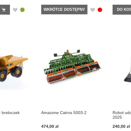
DODAJ
DODAJ
DO KO
WKRÓTCE DOSTĘPNY
DO
DO
LISTY
LISTY
ŻYCZEŃ
ŻYCZEŃ
 breloczek
Amazone Catros 5003-2
Robot udo
2025
474,00 zł
240,00 zł