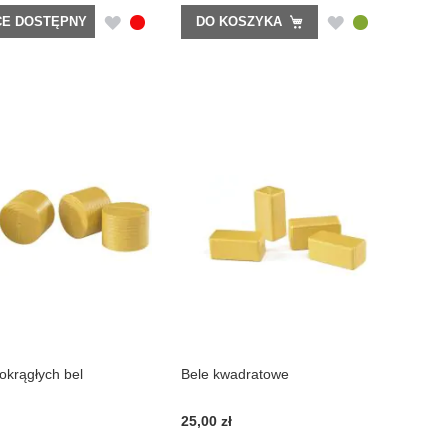
DODAJ
DODAJ
DO KOSZYKA
E DOSTĘPNY
DO
DO
LISTY
LISTY
ŻYCZEŃ
ŻYCZEŃ
okrągłych bel
Bele kwadratowe
25,00 zł