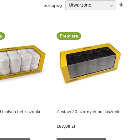
Ustaw
Sortuj wg
kierune
rosnący
a
Premiera
 białych bel kiszonki
Zestaw 20 czarnych bel kiszonki
167,00 zł