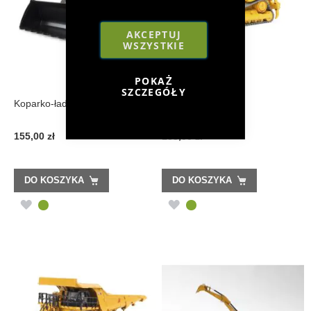
AKCEPTUJ
WSZYSTKIE
POKAŻ
SZCZEGÓŁY
Koparko-ładowarka CAT
Spycharka CAT
155,00 zł
153,00 zł
DO KOSZYKA
DO KOSZYKA
DODAJ
DODAJ
DO
DO
LISTY
LISTY
ŻYCZEŃ
ŻYCZEŃ