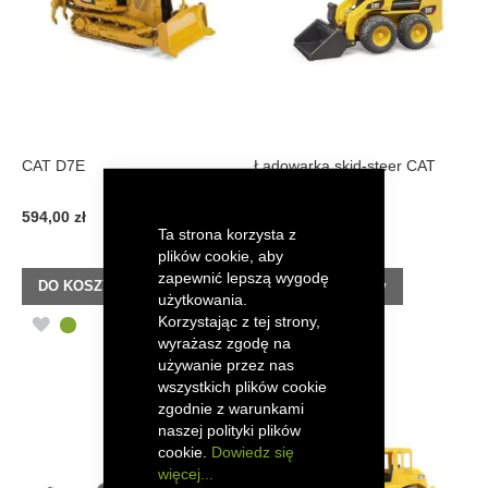
CAT D7E
Ładowarka skid-steer CAT
594,00 zł
77,00 zł
Ta strona korzysta z
plików cookie, aby
zapewnić lepszą wygodę
DO KOSZYKA
DO KOSZYKA
użytkowania.
Korzystając z tej strony,
DODAJ
DODAJ
wyrażasz zgodę na
DO
DO
używanie przez nas
wszystkich plików cookie
LISTY
LISTY
zgodnie z warunkami
naszej polityki plików
ŻYCZEŃ
ŻYCZEŃ
cookie.
Dowiedz się
więcej...