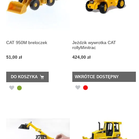
CAT 950M breloczek
Jeździk wywrotka CAT
rollyMinitrac
51,00 zł
424,00 zł
DO KOSZYKA
WKRÓTCE DOSTĘPNY
DODAJ
DODAJ
DO
DO
LISTY
LISTY
ŻYCZEŃ
ŻYCZEŃ