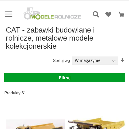
Przejdź
do
Mó
treści
CAT - zabawki budowlane i
rolnicze, metalowe modele
kolekcjonerskie
Us
Sortuj wg
ki
ro
Filtruj
Produkty
31