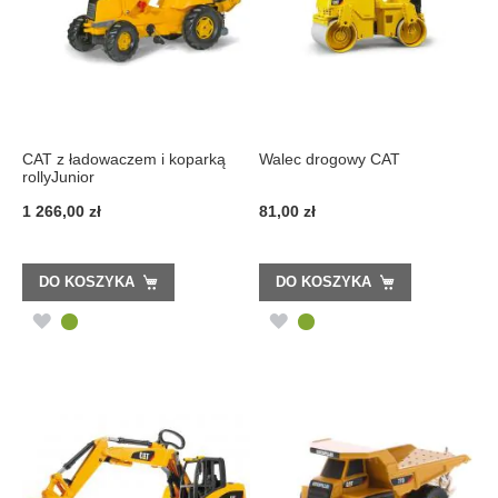
CAT z ładowaczem i koparką
Walec drogowy CAT
rollyJunior
1 266,00 zł
81,00 zł
DO KOSZYKA
DO KOSZYKA
DODAJ
DODAJ
DO
DO
LISTY
LISTY
ŻYCZEŃ
ŻYCZEŃ