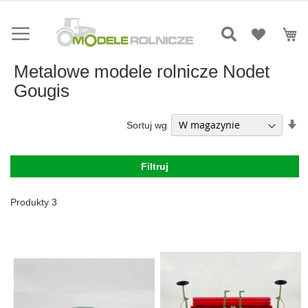
Przejdź
do
Mó
treści
Metalowe modele rolnicze Nodet
Gougis
Us
Sortuj wg
ki
ro
Filtruj
Produkty
3