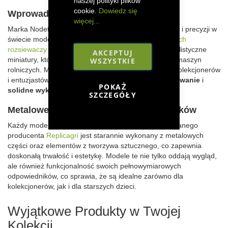
naszej polityki plików
cookie.
Dowiedz się
Wprowadzenie do Marki Nodet Gougis
więcej...
Marka Nodet Gougis jest synonimem wysokiej jakości i precyzji w
świecie modeli rolniczych. Specjalizując się w
modelach
rozsiewaczy
i
siewników
, Nodet Gougis dostarcza realistyczne
AKCEPTUJ
miniatury, które są wiernymi replikami rzeczywistych maszyn
WSZYSTKIE
rolniczych. Modele te są szczególnie cenione przez kolekcjonerów
i entuzjastów rolnictwa za ich
szczegółowe odwzorowanie
i
POKAŻ
solidne wykonanie
.
SZCZEGÓŁY
Metalowe Modele Rozsiewaczy i Siewników
Każdy model Nodet Gougis w skali 1:32 od renomowanego
producenta
Replicagri
jest starannie wykonany z metalowych
części oraz elementów z tworzywa sztucznego, co zapewnia
doskonałą trwałość i estetykę. Modele te nie tylko oddają wygląd,
ale również funkcjonalność swoich pełnowymiarowych
odpowiedników, co sprawia, że są idealne zarówno dla
kolekcjonerów, jak i dla starszych dzieci.
Wyjątkowe Produkty w Twojej
Kolekcji