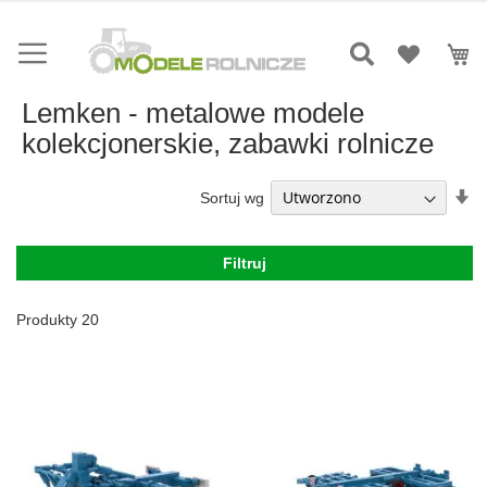
Przejdź
do
Mó
treści
Lemken - metalowe modele
kolekcjonerskie, zabawki rolnicze
Us
Sortuj wg
ki
ro
Filtruj
Produkty
20