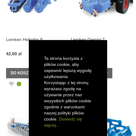
Lemken Heliodor 9
Lemken Gemini 7
42,00 zł
198,00 zł
Ta strona korzysta z
plików cookie, aby
zapewnić lepszą wygodę
DO KOSZYKA
DO KOSZYKA
użytkowania.
Korzystając z tej strony,
DODAJ
DODAJ
wyrażasz zgodę na
DO
DO
używanie przez nas
wszystkich plików cookie
LISTY
LISTY
zgodnie z warunkami
naszej polityki plików
ŻYCZEŃ
ŻYCZEŃ
cookie.
Dowiedz się
więcej...