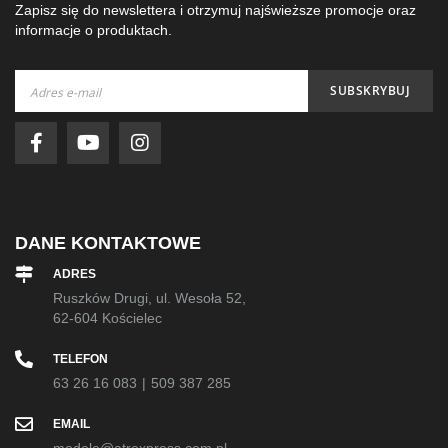
Zapisz się do newslettera i otrzymuj najświeższe promocje oraz
informacje o produktach.
Subskrybuj
SUBSKRYBUJ
nasz
newsletter:
DANE KONTAKTOWE
ADRES
Ruszków Drugi, ul. Wesoła 52,
62-604 Kościelec
TELEFON
63 26 16 083
|
509 387 285
EMAIL