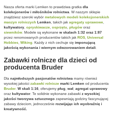
Nasza oferta marki Lemken to prawdziwa gratka
dla
kolekcjonerów i miłośników rolnictwa
. W naszym sklepie
znajdziesz szeroki wybór
metalowych modeli kolekcjonerskich
maszyn rolniczych
Lemken
, takich jak
agregaty uprawowe
,
kultywatory
,
opryskiwacze
,
osprzętu
,
pługów
oraz
siewników
. Modele są wykonane
w skalach 1:32 oraz 1:87
przez renomowanych producentów takich jak
ROS
,
Universal
Hobbies
,
Wiking
. Każdy z nich cechuje się
imponującą
jakością wykonania i wiernym odwzorowaniem detali
.
Zabawki rolnicze dla dzieci od
producenta Bruder
Dla
najmłodszych pasjonatów rolnictwa
mamy również
wysokiej jakości
zabawki rolnicze
marki Lemken
od producenta
Bruder
.
W skali 1:16
, oferujemy
pług
,
wał
,
agregat uprawowy
oraz
kultywator
. Te solidnie wykonane zabawki
z wysokiej
jakości tworzywa sztucznego
zapewniają godziny fascynującej
zabawy dzieciom, jednocześnie
rozwijając ich wyobraźnię i
kreatywność.