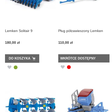
Lemken Solitair 9
Pług półzawieszony Lemken
180,00 zł
110,00 zł
DO KOSZYKA
WKRÓTCE DOSTĘPNY
DODAJ
DODAJ
DO
DO
LISTY
LISTY
ŻYCZEŃ
ŻYCZEŃ