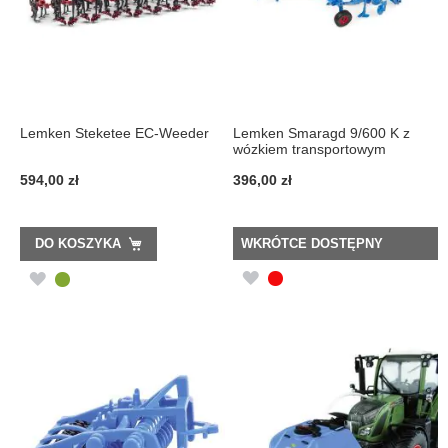
Lemken Steketee EC-Weeder
Lemken Smaragd 9/600 K z
wózkiem transportowym
594,00 zł
396,00 zł
DO KOSZYKA
WKRÓTCE DOSTĘPNY
DODAJ
DODAJ
DO
DO
LISTY
LISTY
ŻYCZEŃ
ŻYCZEŃ