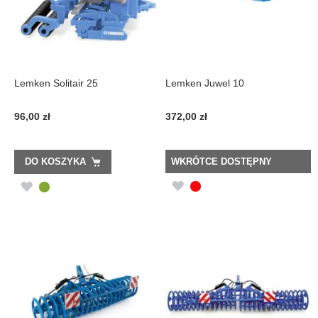
Lemken Solitair 25
Lemken Juwel 10
96,00 zł
372,00 zł
DO KOSZYKA
WKRÓTCE DOSTĘPNY
DODAJ
DODAJ
DO
DO
LISTY
LISTY
ŻYCZEŃ
ŻYCZEŃ