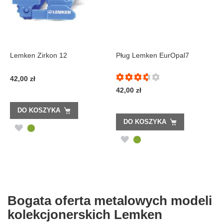
Lemken Zirkon 12
Pług Lemken EurOpal7
42,00 zł
73%
42,00 zł
DO KOSZYKA
DO KOSZYKA
DODAJ
DODAJ
DO
DO
LISTY
LISTY
ŻYCZEŃ
ŻYCZEŃ
Bogata oferta metalowych modeli
kolekcjonerskich Lemken