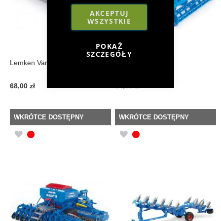
AKCEPTUJ
WSZYSTKIE
POKAŻ
SZCZEGÓŁY
Lemken Variopack K
Kultywator Lemken
68,00 zł
54,00 zł
WKRÓTCE DOSTĘPNY
WKRÓTCE DOSTĘPNY
DODAJ
DODAJ
DO
DO
LISTY
LISTY
ŻYCZEŃ
ŻYCZEŃ