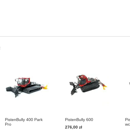
!
PistenBully 400 Park
PistenBully 600
Pi
Pro
wc
276,00 zł