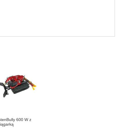
stenBully 600 W z
iągarką