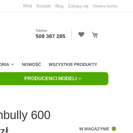
Witaj
Kontakt
Blog
Zaloguj się
Utwórz konto
Telefon
Mój koszyk
509 387 285
ORIA
NOWOŚĆ
WSZYSTKIE PRODUKTY
PRODUCENCI MODELI
nbully 600
zł
W MAGAZYNIE