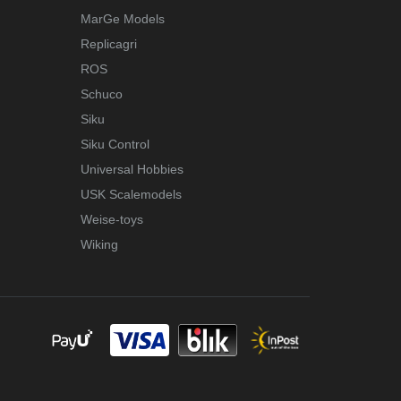
MarGe Models
Replicagri
ROS
Schuco
Siku
Siku Control
Universal Hobbies
USK Scalemodels
Weise-toys
Wiking