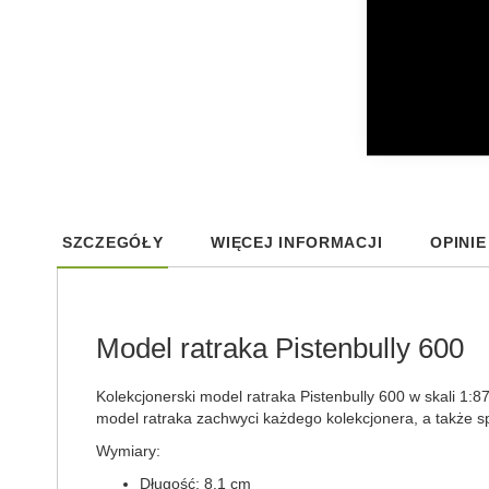
Skip
to
SZCZEGÓŁY
WIĘCEJ INFORMACJI
OPINIE
the
beginning
of
the
images
Model ratraka Pistenbully 600
gallery
Kolekcjonerski model ratraka Pistenbully 600 w skali 1
model ratraka zachwyci każdego kolekcjonera, a także s
Wymiary:
Długość: 8.1 cm