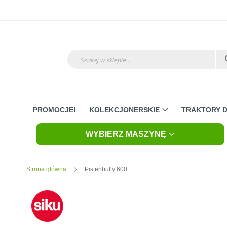
Przejdź
do
treści
Szukaj
PROMOCJE!
KOLEKCJONERSKIE
TRAKTORY D
WYBIERZ MASZYNĘ
Strona główna
Pistenbully 600
Skip
to
the
end