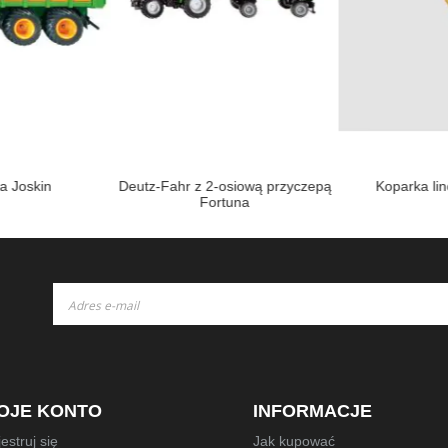
a Joskin
Deutz-Fahr z 2-osiową przyczepą
Koparka li
Fortuna
Subskrybuj
nasz
newsletter:
OJE KONTO
INFORMACJE
estruj się
Jak kupować