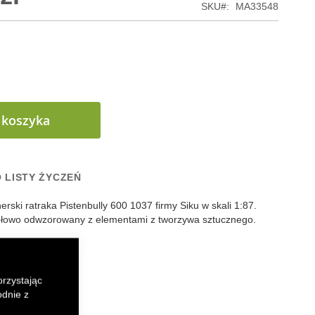
SKU
MA33548
 koszyka
 LISTY ŻYCZEŃ
nerski
ratraka Pistenbully 600
1037 firmy
Siku
w skali 1:87.
łowo odwzorowany z elementami z tworzywa sztucznego.
k
senger
orzystając
odnie z