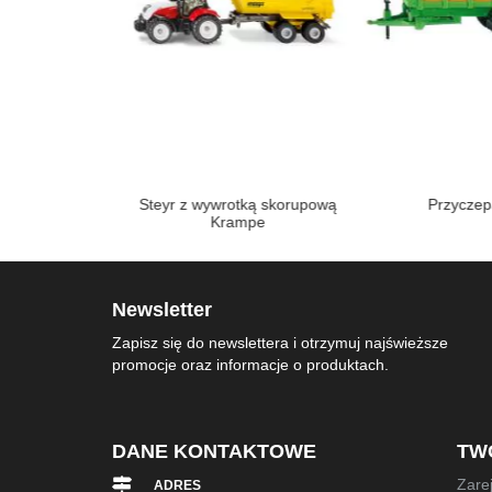
d T8.390
Steyr z wywrotką skorupową
Przyczep
Krampe
Newsletter
Zapisz się do newslettera i otrzymuj najświeższe
promocje oraz informacje o produktach.
DANE KONTAKTOWE
TW
Zarej
ADRES