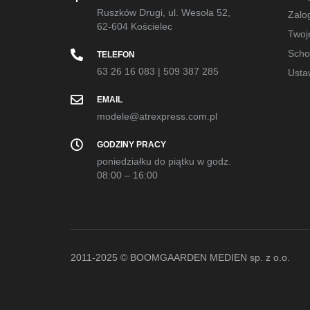
Ruszków Drugi, ul. Wesoła 52,
Zalog
62-604 Kościelec
Twoj
Sch
TELEFON
63 26 16 083
|
509 387 285
Usta
EMAIL
modele@atrexpress.com.pl
GODZINY PRACY
poniedziałku do piątku w godz.
08:00 – 16:00
2011-2025 © BOOMGAARDEN MEDIEN sp. z o.o.