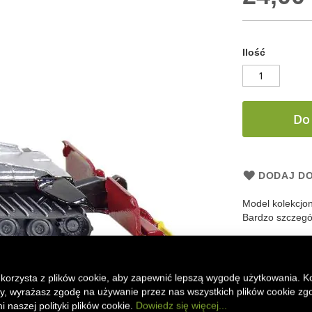
Ilość
Do
DODAJ DO
Model kolekcjo
Bardzo szczegó
Faceboo
Mes
 korzysta z plików cookie, aby zapewnić lepszą wygodę użytkowania. K
ony, wyrażasz zgodę na używanie przez nas wszystkich plików cookie zg
 naszej polityki plików cookie.
Dowiedz się więcej...