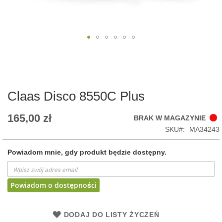
Skip
to
the
beginning
of
Claas Disco 8550C Plus
the
images
165,00 zł
BRAK W MAGAZYNIE
gallery
SKU
MA34243
Powiadom mnie, gdy produkt będzie dostępny.
Powiadom o dostępności
DODAJ DO LISTY ŻYCZEŃ