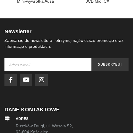
Mini-wywrotka Ausa
JCB Midi CX
Newsletter
Zapisz się do newslettera i otrzymuj najświeższe promocje oraz
informacje o produktach.
Subskrybuj
SUBSKRYBUJ
nasz
newsletter:
DANE KONTAKTOWE
ADRES
Ruszków Drugi, ul. Wesoła 52,
62-604 Kościelec