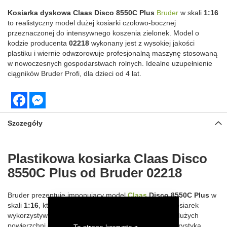
Kosiarka dyskowa Claas Disco 8550C Plus
Bruder
w skali
1:16
to realistyczny model dużej kosiarki czołowo-bocznej
przeznaczonej do intensywnego koszenia zielonek. Model o
kodzie producenta
02218
wykonany jest z wysokiej jakości
plastiku i wiernie odwzorowuje profesjonalną maszynę stosowaną
w nowoczesnych gospodarstwach rolnych. Idealne uzupełnienie
ciągników Bruder Profi, dla dzieci od 4 lat.
Facebook
Messenger
Szczegóły
Plastikowa kosiarka Claas Disco
8550C Plus od Bruder 02218
Bruder prezentuje imponujący model
Claas
Disco 8550C Plus
w
skali
1:16
, który odzwierciedla nowoczesny zestaw kosiarek
wykorzystywany do szybkiego i wydajnego koszenia dużych
powierzchni łąk. Charakterystyczna zielono-biała kolorystyka
Ta strona korzysta z