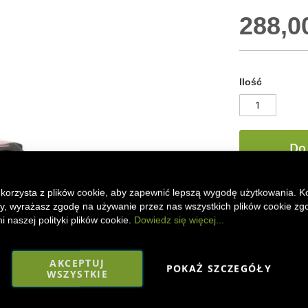
288,00
Ilość
Do
 korzysta z plików cookie, aby zapewnić lepszą wygodę użytkowania. K
DODAJ DO
ony, wyrażasz zgodę na używanie przez nas wszystkich plików cookie zg
 naszej polityki plików cookie.
Dowiedz się więcej...
Metalowy model
43335
firmy
Bri
tworzywa sztuc
AKCEPTUJ
POKAŻ SZCZEGÓŁY
WSZYSTKIE
Faceboo
Mes