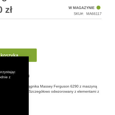
 zł
W MAGAZYNIE
SKU
MA66117
 koszyka
orzystając
 LISTY ŻYCZEŃ
odnie z
 kolekcjonerski ciągnika
Massey Ferguson 6290 z maszyną
tains
w skali 1:32. Szczegółowo odwzorowany z elementami z
znego.
k
senger