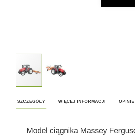
Skip
to
SZCZEGÓŁY
WIĘCEJ INFORMACJI
OPINIE
the
beginning
of
the
images
Model ciągnika
Massey Fergus
gallery