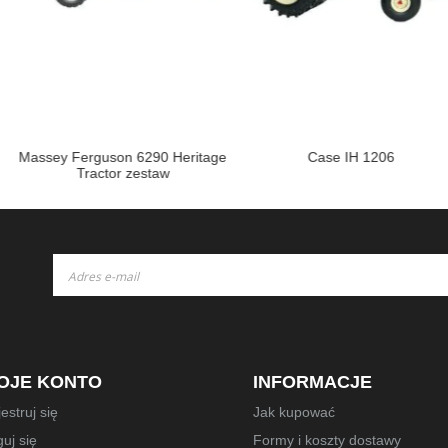
 6290 Heritage
Case IH 1206
Przycze
 zestaw
Subskrybuj
nasz
newsletter:
OJE KONTO
INFORMACJE
estruj się
Jak kupować
uj się
Formy i koszty dostawy