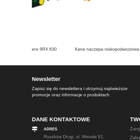
 9RX 830
Kane naczepa niskopodwoziowa
Massey Ferguson
Tractor
Newsletter
Zapisz się do newslettera i otrzymuj najświeższe
promocje oraz informacje o produktach.
DANE KONTAKTOWE
TW
Zarej
ADRES
Ruszków Drugi, ul. Wesoła 52,
Zalog