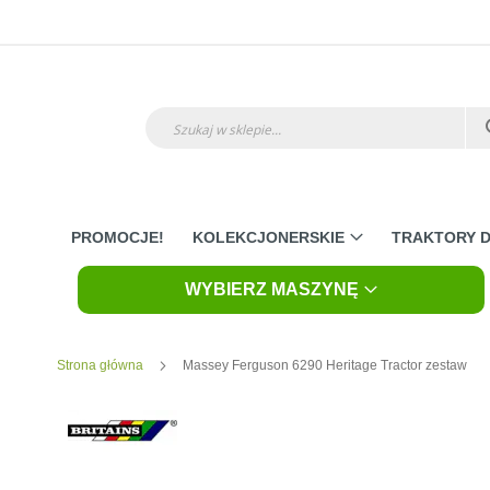
Przejdź
do
treści
Szukaj
PROMOCJE!
KOLEKCJONERSKIE
TRAKTORY D
WYBIERZ MASZYNĘ
Strona główna
Massey Ferguson 6290 Heritage Tractor zestaw
Skip
to
the
end