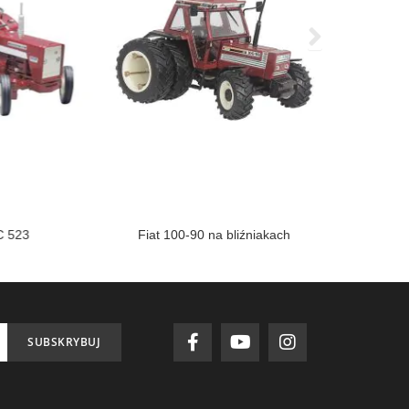
C 523
Fiat 100-90 na bliźniakach
IH
SUBSKRYBUJ