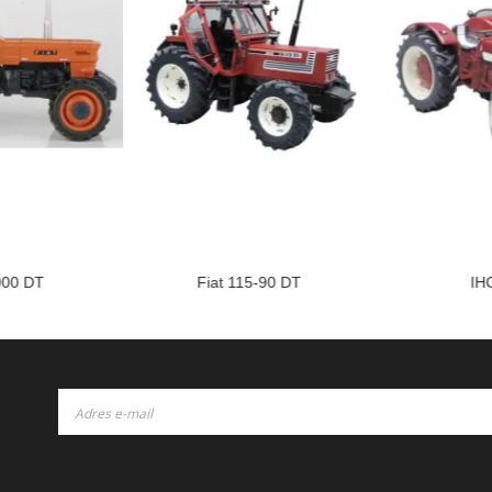
000 DT
Fiat 115-90 DT
IH
Subskrybuj
nasz
newsletter: