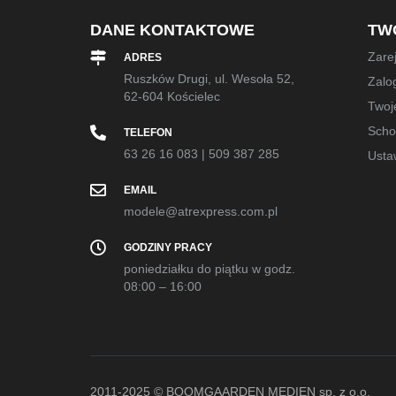
DANE KONTAKTOWE
TW
Zarej
ADRES
Ruszków Drugi, ul. Wesoła 52,
Zalog
62-604 Kościelec
Twoj
Sch
TELEFON
63 26 16 083
|
509 387 285
Usta
EMAIL
modele@atrexpress.com.pl
GODZINY PRACY
poniedziałku do piątku w godz.
08:00 – 16:00
2011-2025 © BOOMGAARDEN MEDIEN sp. z o.o.