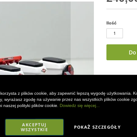
Ilość
Do
DODAJ DO
Model kolekcjo
 korzysta z plików cookie, aby zapewnić lepszą wygodę użytkowania. K
1:32. Wykonany 
ony, wyrażasz zgodę na używanie przez nas wszystkich plików cookie zg
rolnictwa i kol
 naszej polityki plików cookie.
Dowiedz się więcej...
Faceboo
Mes
AKCEPTUJ
POKAŻ SZCZEGÓŁY
WSZYSTKIE