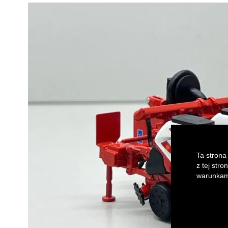
of
the
images
gallery
Ta strona
z tej str
warunkami