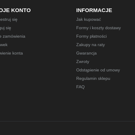
OJE KONTO
INFORMACJE
estruj się
Jak kupować
uj się
Formy i koszty dostawy
e zamówienia
Formy płatności
owek
Zakupy na raty
wienie konta
Gwarancja
Zwroty
Odstąpienie od umowy
Regulamin sklepu
FAQ