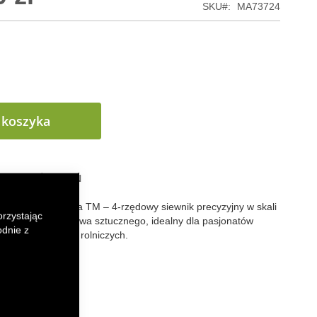
SKU
MA73724
 koszyka
 LISTY ŻYCZEŃ
nerski Kuhn Kosma TM – 4-rzędowy siewnik precyzyjny w skali
orzystając
z metalu i tworzywa sztucznego, idealny dla pasjonatów
odnie z
ekcjonerów maszyn rolniczych.
k
senger