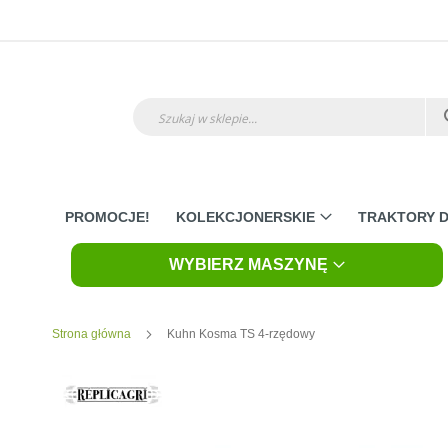
Przejdź
do
treści
Szukaj
PROMOCJE!
KOLEKCJONERSKIE
TRAKTORY D
WYBIERZ MASZYNĘ
Strona główna
Kuhn Kosma TS 4-rzędowy
Skip
to
the
end