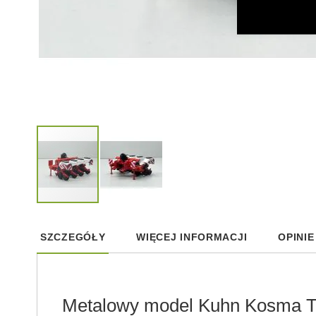
Skip
to
SZCZEGÓŁY
WIĘCEJ INFORMACJI
OPINIE
the
beginning
of
the
images
Metalowy model Kuhn Kosma TM 
gallery