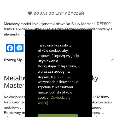
DODAJ DO LISTY ŻYCZEŃ
Metalowy model kolekcjonerski
siewnika Sulky Master 1
REP500
firmy
Replicagri
w skali 1:32. Bardzo szczegółowo odwzorowany z
elementami z tworzywa sztucznego.
Ta strona korzysta z
Facebook
Messenger
plików cookie, aby
zapewnić lepszą wygodę
Szczegóły
użytkowania.
Korzystając z tej strony,
wyrażasz zgodę na
Metalowy model siewnika Sulky
używanie przez nas
wszystkich plików cookie
Master 1
zgodnie z warunkami
naszej polityki plików
Kolekcjonerski model siewnika Sulky Master 1 w skali 1:32 firmy
cookie.
Dowiedz się
Replicagri został szczegółowo odwzorowany dzięki wykorzystaniu
więcej...
metalowych części oraz elementów z tworzywa sztucznego.
Efektowny model siewnika zachwyci każdego kolekcjonera, a