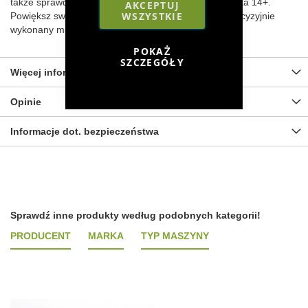
także sprawdzi się jako zabawka dla starszego dziecka 14+.
AKCEPTUJ
WSZYSTKIE
Powiększ swoją kolekcję sprzętu rolniczego o ten precyzyjnie
wykonany model!
POKAŻ
SZCZEGÓŁY
Więcej informacji
Opinie
Informacje dot. bezpieczeństwa
Sprawdź inne produkty według podobnych kategorii!
PRODUCENT
MARKA
TYP MASZYNY