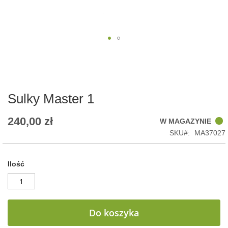
Skip
to
the
beginning
of
Sulky Master 1
the
images
240,00 zł
W MAGAZYNIE
gallery
SKU
MA37027
Ilość
Do koszyka