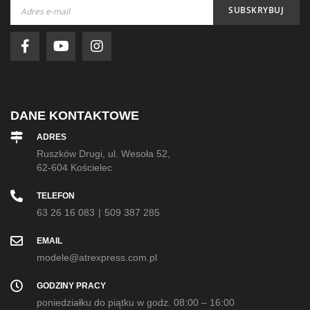
Subskrybuj
SUBSKRYBUJ
nasz
newsletter:
DANE KONTAKTOWE
ADRES
Ruszków Drugi, ul. Wesoła 52,
62-604 Kościelec
TELEFON
63 26 16 083
|
509 387 285
EMAIL
modele@atrexpress.com.pl
GODZINY PRACY
poniedziałku do piątku w godz. 08:00 – 16:00