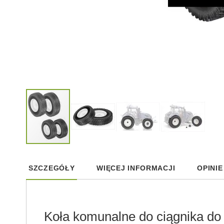
Skip
to
SZCZEGÓŁY
WIĘCEJ INFORMACJI
OPINIE
the
beginning
of
the
images
Koła komunalne do ciągnika do 
gallery