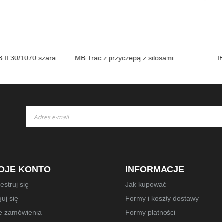
30/1070 szara
MB Trac z przyczepą z silosami
IHC 
Subskrybuj
nasz
newsletter:
OJE KONTO
INFORMACJE
estruj się
Jak kupować
uj się
Formy i koszty dostawy
e zamówienia
Formy płatności