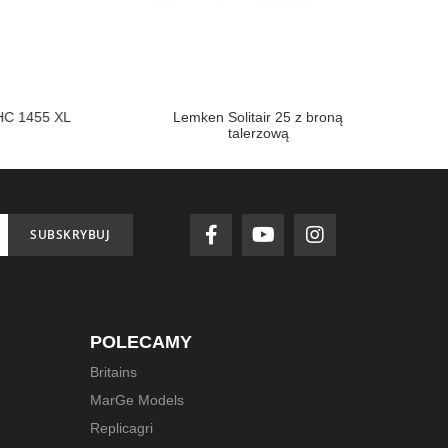
1455 XL
Lemken Solitair 25 z broną
John Dee
talerzową
SUBSKRYBUJ
POLECAMY
Britains
MarGe Models
Replicagri