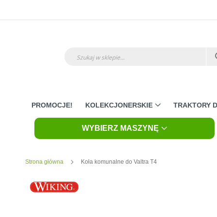
Przejdź
do
treści
Szukaj
PROMOCJE!
KOLEKCJONERSKIE
TRAKTORY D
WYBIERZ MASZYNĘ
Strona główna
Koła komunalne do Valtra T4
Skip
to
the
end