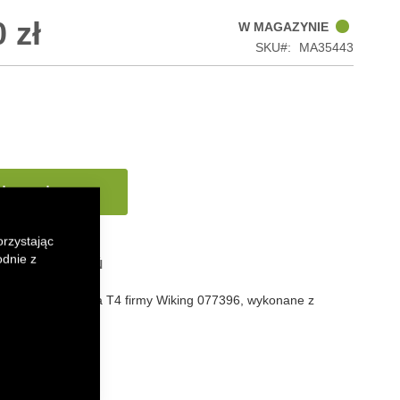
 zł
W MAGAZYNIE
SKU
MA35443
 koszyka
orzystając
odnie z
 LISTY ŻYCZEŃ
do traktora Valtra T4 firmy Wiking 077396, wykonane z
znego.
k
senger