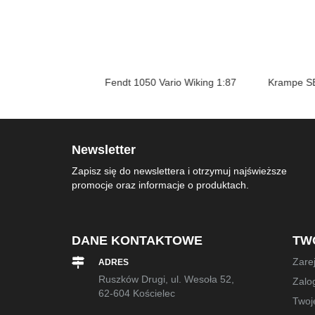
 Vario
Fendt 1050 Vario Wiking 1:87
Krampe SB II 
Newsletter
Zapisz się do newslettera i otrzymuj najświeższe
promocje oraz informacje o produktach.
DANE KONTAKTOWE
TW
Zarej
ADRES
Ruszków Drugi, ul. Wesoła 52,
Zalog
62-604 Kościelec
Twoj