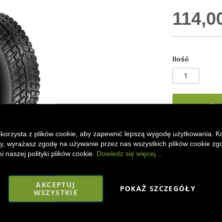
114,00
Ilość
Do
 korzysta z plików cookie, aby zapewnić lepszą wygodę użytkowania. K
ony, wyrażasz zgodę na używanie przez nas wszystkich plików cookie zg
DODAJ DO
 naszej polityki plików cookie.
Dowiedz się więcej...
Koła komunalne 
tworzywa sztuc
AKCEPTUJ
POKAŻ SZCZEGÓŁY
WSZYSTKIE
Faceboo
Mes