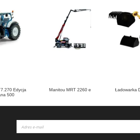
7.270 Edycja
Manitou MRT 2260 e
Ładowarka Di
ana 500
Subskrybuj
nasz
newsletter: