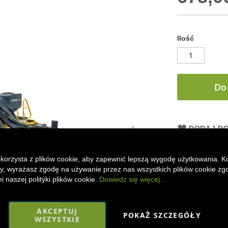
Ilość
Do
DODAJ DO
Wysokiej jakoś
skali 1:32, wyk
 korzysta z plików cookie, aby zapewnić lepszą wygodę użytkowania. K
tworzywa sztuc
ony, wyrażasz zgodę na używanie przez nas wszystkich plików cookie zg
rolniczych.
 naszej polityki plików cookie.
Dowiedz się więcej...
Faceboo
Mes
AKCEPTUJ
POKAŻ SZCZEGÓŁY
WSZYSTKIE