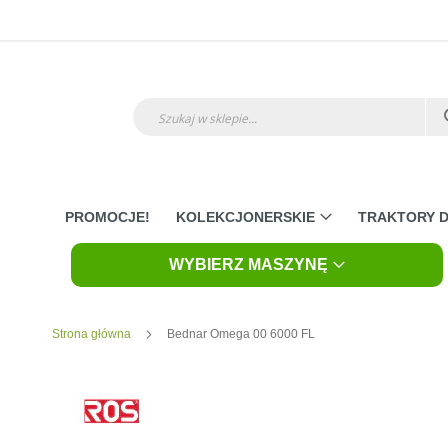
Przejdź
do
treści
Szukaj
PROMOCJE!
KOLEKCJONERSKIE
TRAKTORY D
WYBIERZ MASZYNĘ
Strona główna
Bednar Omega 00 6000 FL
Skip
to
the
end