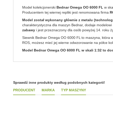
Model kolekcjonerski
Bednar Omega OO 6000 FL
w ska
Producentem tej wiernej repliki jest renomowana firma
R
Model został wykonany głównie z metalu (technologi
charakterystyczna dla maszyn Bednar, dodaje modelowi au
zabawy
i jest przeznaczony dla osób powyżej 14. roku ży
Siewnik Bednar Omega OO 6000 FL to maszyna, która w r
ROS, możesz mieć jej wierne odwzorowanie na półce kole
Model Bednar Omega OO 6000 FL w skali 1:32 to dosk
Sprawdź inne produkty według podobnych kategorii!
PRODUCENT
MARKA
TYP MASZYNY