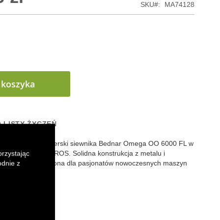
SKU
MA74128
 koszyka
 LISTY ŻYCZEŃ
ci model kolekcjonerski siewnika Bednar Omega OO 6000 FL w
onany przez firmę ROS. Solidna konstrukcja z metalu i
orzystając
znego, przeznaczona dla pasjonatów nowoczesnych maszyn
odnie z
k
senger