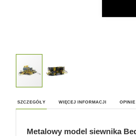
Skip
to
SZCZEGÓŁY
WIĘCEJ INFORMACJI
OPINIE
the
beginning
of
the
images
Metalowy model siewnika Be
gallery