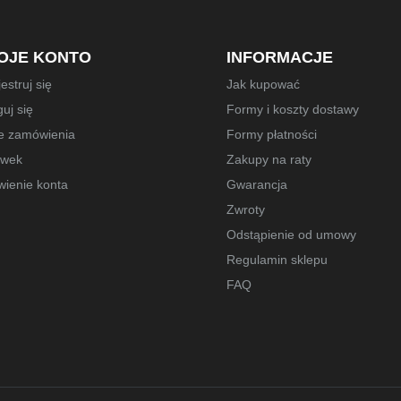
OJE KONTO
INFORMACJE
estruj się
Jak kupować
uj się
Formy i koszty dostawy
e zamówienia
Formy płatności
owek
Zakupy na raty
wienie konta
Gwarancja
Zwroty
Odstąpienie od umowy
Regulamin sklepu
FAQ