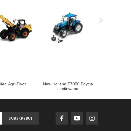
eci Agri Pivot
New Holland T7050 Edycja
Alpego DTEK 
Limitowana
P
SUBSKRYBUJ