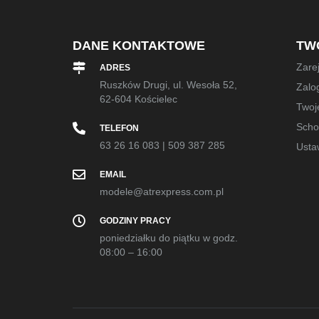
DANE KONTAKTOWE
TW
Zarej
ADRES
Ruszków Drugi, ul. Wesoła 52,
Zalog
62-604 Kościelec
Twoj
Sch
TELEFON
63 26 16 083
|
509 387 285
Usta
EMAIL
modele@atrexpress.com.pl
GODZINY PRACY
poniedziałku do piątku w godz.
08:00 – 16:00