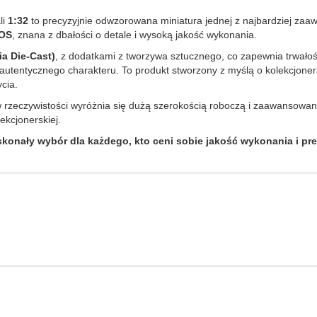
li
1:32
to precyzyjnie odwzorowana miniatura jednej z najbardziej za
OS
, znana z dbałości o detale i wysoką jakość wykonania.
a Die-Cast)
, z dodatkami z tworzywa sztucznego, co zapewnia trwałoś
tentycznego charakteru. To produkt stworzony z myślą o kolekcjonerac
cia.
zeczywistości wyróżnia się dużą szerokością roboczą i zaawansowany
kcjonerskiej.
onały wybór dla każdego, kto ceni sobie jakość wykonania i prec