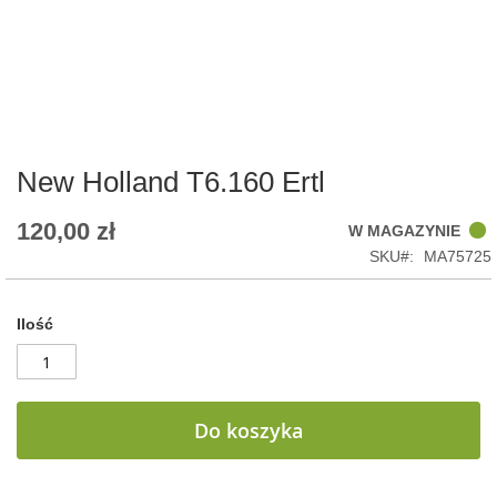
Skip
to
the
beginning
of
New Holland T6.160 Ertl
the
images
120,00 zł
W MAGAZYNIE
gallery
SKU
MA75725
Ilość
Do koszyka