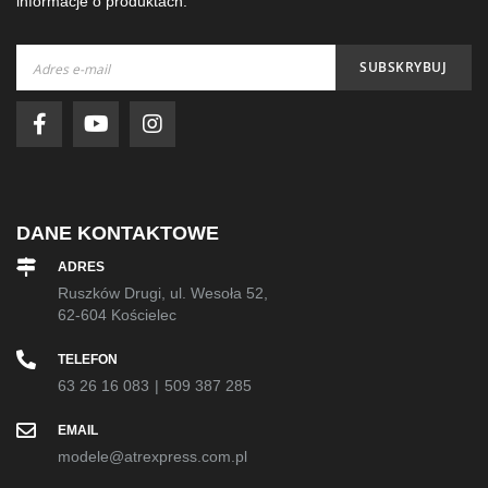
informacje o produktach.
Subskrybuj
SUBSKRYBUJ
nasz
newsletter:
DANE KONTAKTOWE
ADRES
Ruszków Drugi, ul. Wesoła 52,
62-604 Kościelec
TELEFON
63 26 16 083
|
509 387 285
EMAIL
modele@atrexpress.com.pl