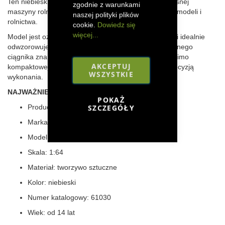
Ten niebieski traktor to doskonała miniatura nowoczesnej
zgodnie z warunkami
maszyny rolniczej, stworzona z myślą o entuzjastach modeli i
naszej polityki plików
rolnictwa.
cookie.
Dowiedz się
więcej...
Model jest oznaczony numerem katalogowym 61030 i idealnie
odwzorowuje detale oryginalnego T6.160 – uniwersalnego
ciągnika znanego z wszechstronności i wydajności. Mimo
AKCEPTUJ
kompaktowej skali, model zachwyca proporcjami i precyzją
WSZYSTKIE
wykonania.
NAJWAŻNIEJSZE CECHY MODELU:
POKAŻ
SZCZEGÓŁY
Producent modelu: Ertl
Marka oryginału: New Holland
Model: T6.160
Skala: 1:64
Materiał: tworzywo sztuczne
Kolor: niebieski
Numer katalogowy: 61030
Wiek: od 14 lat