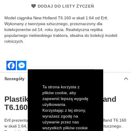
DODAJ DO LISTY ŻYCZEŃ
Model ciągnika New Holland T6.160 w skali 1:64 od Ertl.
Wykonany z tworzywa sztucznego, przeznaczony dla
kolekcjonerów od 14. roku życia. Realistyczna replika
popularnego niebieskiego traktora, idealna do kolekcji modeli
rolniczych.
Facebook
Messenger
Szczegóły
Ta strona korzysta z
plików cookie, aby
Plastikowy traktor New Holland
zapewnić lepszą wygodę
użytkowania.
T6.160 od Ertl 61030
Korzystając z tej strony,
wyrażasz zgodę na
Ertl prezentuje kolekcjonerski model ciągnika New Holland T6.160
używanie przez nas
w skali 1:64, wykonany z wysokiej jakości tworzywa sztucznego.
wszystkich plików cookie