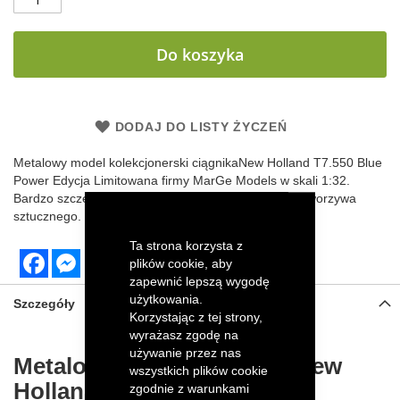
Do koszyka
DODAJ DO LISTY ŻYCZEŃ
Metalowy model kolekcjonerski ciągnikaNew Holland T7.550 Blue
Power Edycja Limitowana firmy
MarGe Models
w skali 1:32.
Bardzo szczegółowo odwzorowany z elementami z tworzywa
sztucznego.
Ta strona korzysta z
Facebook
Messenger
plików cookie, aby
zapewnić lepszą wygodę
użytkowania.
Szczegóły
Korzystając z tej strony,
wyrażasz zgodę na
używanie przez nas
Metalowy model ciągnika New
wszystkich plików cookie
Holland T7.550 Blue Power
zgodnie z warunkami