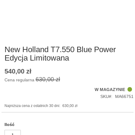
Skip
to
the
beginning
of
New Holland T7.550 Blue Power
the
Edycja Limitowana
images
gallery
540,00 zł
Cena
promocyjna
630,00 zł
Cena regularna
W MAGAZYNIE
SKU
MA66751
Najniższa cena z ostatnich 30 dni:
630,00 zł
Ilość