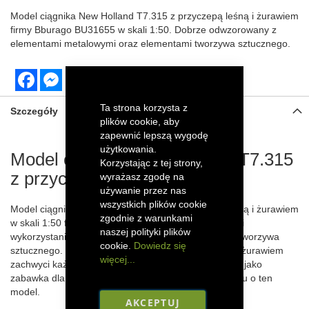
M
odel ciągnika New Holland T7.315 z przyczepą leśną i żurawiem
firmy Bburago BU31655 w skali 1:50. Dobrze odwzorowany z
elementami metalowymi oraz elementami tworzywa sztucznego.
Facebook
Messenger
Ta strona korzysta z
Szczegóły
plików cookie, aby
zapewnić lepszą wygodę
użytkowania.
Model ciągnika New Holland T7.315
Korzystając z tej strony,
z przyczepą leśną i żurawiem
wyrażasz zgodę na
używanie przez nas
wszystkich plików cookie
Model ciągnika New Holland T7.315 z przyczepą leśną i żurawiem
zgodnie z warunkami
w skali 1:50 firmy Bburago został odwzorowany dzięki
naszej polityki plików
wykorzystaniu metalowych części oraz elementów z tworzywa
cookie.
Dowiedz się
sztucznego. Efektowny model ciągnika z przyczepą i żurawiem
więcej...
zachwyci każdego kolekcjonera, a także sprawdzi się jako
zabawka dla dziecka. Powiększ swoją kolekcję sprzętu o ten
model.
AKCEPTUJ