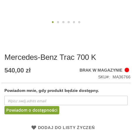
Skip
to
the
beginning
of
Mercedes-Benz Trac 700 K
the
images
540,00 zł
BRAK W MAGAZYNIE
gallery
SKU
MA36766
Powiadom mnie, gdy produkt będzie dostępny.
Powiadom o dostępności
DODAJ DO LISTY ŻYCZEŃ