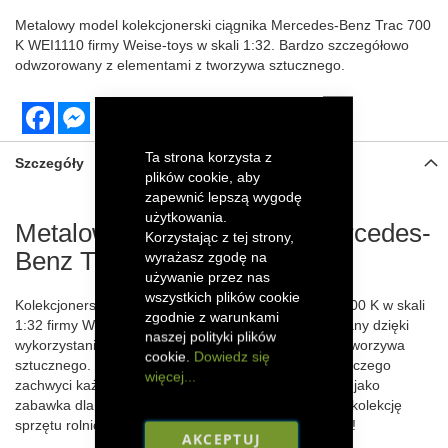
Metalowy model kolekcjonerski ciągnika Mercedes-Benz Trac 700
K WEI1110 firmy
Weise-toys
w skali 1:32. Bardzo szczegółowo
odwzorowany z elementami z tworzywa sztucznego.
Facebook
Messenger
Ta strona korzysta z
Szczegóły
plików cookie, aby
zapewnić lepszą wygodę
użytkowania.
Metalowy model ciągnika Mercedes-
Korzystając z tej strony,
Benz Trac 700 K
wyrażasz zgodę na
używanie przez nas
wszystkich plików cookie
Kolekcjonerski model traktora Mercedes-Benz Trac 700 K w skali
zgodnie z warunkami
1:32 firmy Weise-toys został szczegółowo odwzorowany dzięki
naszej polityki plików
wykorzystaniu metalowych części oraz elementów z tworzywa
cookie.
Dowiedz się
sztucznego. Efektowny model ciężkiego ciągnika rolniczego
więcej...
zachwyci każdego kolekcjonera, a także sprawdzi się jako
zabawka dla starszego dziecka 14+. Powiększ swoją kolekcję
sprzętu rolniczego o ten precyzyjnie wykonany model!
AKCEPTUJ