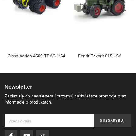
II
Class Xerion 4500 TRAC 1:64
Fendt Favorit 615 LSA
Newsletter
Zapisz się do newslettera i otrzymuj najświeższe promocje oraz
informacje o produktach.
Subskrybuj
SUBSKRYBUJ
nasz
newsletter: