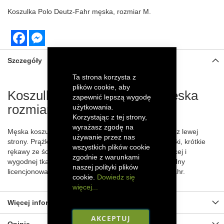
Koszulka Polo Deutz-Fahr męska, rozmiar M.
Facebook
Messenger
Szczegóły
Ta strona korzysta z
plików cookie, aby
Koszulka Polo Deutz-Fahr męska
zapewnić lepszą wygodę
rozmiar M
użytkowania.
Korzystając z tej strony,
wyrażasz zgodę na
Męska koszulka polo marki Deutz-Fahr z białym logo z lewej
używanie przez nas
strony. Prążkowany kołnierzyk, zapinana na dwa guziki, krótkie
wszystkich plików cookie
rękawy ze ściągaczem. Uszyta z miękkiej, oddychającej i
zgodnie z warunkami
wygodnej tkaniny, 100% bawełny (240 g/m²). Oryginalny
naszej polityki plików
licencjonowany produkt z oficjalnego sklepu Deutz-Fahr.
cookie.
Dowiedz się
więcej...
Więcej informacji
AKCEPTUJ