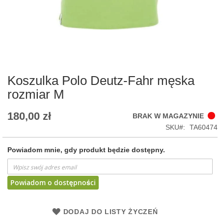
Skip
to
the
beginning
of
Koszulka Polo Deutz-Fahr męska
the
rozmiar M
images
gallery
180,00 zł
BRAK W MAGAZYNIE
SKU
TA60474
Powiadom mnie, gdy produkt będzie dostępny.
Powiadom o dostępności
DODAJ DO LISTY ŻYCZEŃ