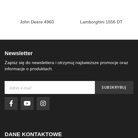
i
John Deere 4960
Lamborghini 1556 DT
Newsletter
Zapisz się do newslettera i otrzymuj najświeższe promocje oraz
informacje o produktach.
Subskrybuj
SUBSKRYBUJ
nasz
newsletter:
DANE KONTAKTOWE