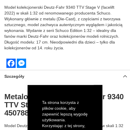
Model kolekcjonerski Deutz-Fahr 9340 TTV Stage V (facelift
2022) w skali 1:32 od renomowanego producenta Schuco.
Wykonany głównie z metalu (Die-Cast), z częściami z tworzywa
sztucznego, model zachwyca autentycznym wyglądem i jakością
wykonania. Wydanie z serii Schuco Edition 1:32 – idealny dla
fanów marki Deutz-Fahr oraz kolekcjonerów modeli rolniczych.
Długość modelu: 17 cm. Nieodpowiedni dla dzieci – tylko dla
kolekcjonerów od 14. roku życia.
Facebook
Messenger
Szczegóły
Metalowy traktor Deutz-Fahr 9340
Ta strona korzysta z
TTV Stage V od Schuco
plików cookie, aby
450788400
zapewnić lepszą wygodę
użytkowania.
Korzystając z tej strony,
Model Deutz-Fahr 9340 TTV Stage V (Facelift 2022) w skali 1:32