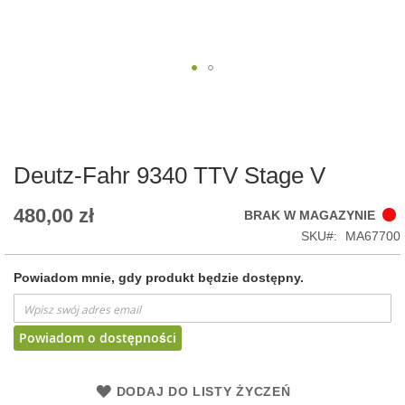
Skip
to
the
beginning
of
Deutz-Fahr 9340 TTV Stage V
the
images
480,00 zł
BRAK W MAGAZYNIE
gallery
SKU
MA67700
Powiadom mnie, gdy produkt będzie dostępny.
Powiadom o dostępności
DODAJ DO LISTY ŻYCZEŃ