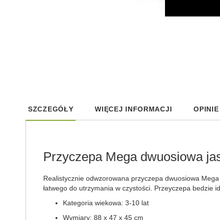
Skip
to
SZCZEGÓŁY
WIĘCEJ INFORMACJI
OPINIE
the
beginning
of
the
images
Przyczepa Mega dwuosiowa jasn
gallery
Realistycznie odwzorowana przyczepa dwuosiowa Mega fi
łatwego do utrzymania w czystości. Przeyczepa bedzie i
Kategoria wiekowa: 3-10 lat
Wymiary: 88 x 47 x 45 cm