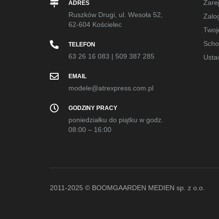
Zarej
ADRES
Ruszków Drugi, ul. Wesoła 52,
Zalog
62-604 Kościelec
Twoj
Sch
TELEFON
63 26 16 083
|
509 387 285
Usta
EMAIL
modele@atrexpress.com.pl
GODZINY PRACY
poniedziałku do piątku w godz.
08:00 – 16:00
2011-2025 © BOOMGAARDEN MEDIEN sp. z o.o.