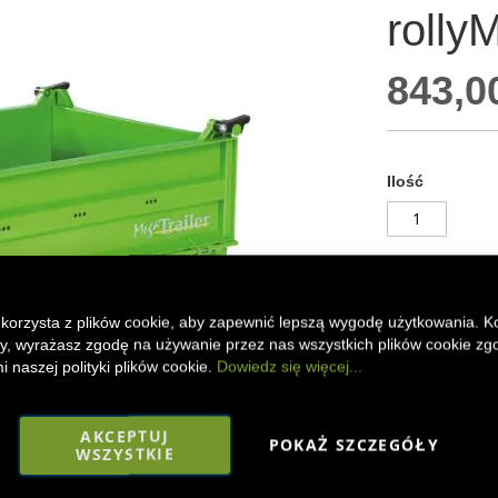
rolly
843,00
Ilość
Do
 korzysta z plików cookie, aby zapewnić lepszą wygodę użytkowania. K
ony, wyrażasz zgodę na używanie przez nas wszystkich plików cookie zg
 naszej polityki plików cookie.
Dowiedz się więcej...
DODAJ DO
Realistycznie 
AKCEPTUJ
POKAŻ SZCZEGÓŁY
Toys zapewni ś
WSZYSTKIE
idealnym uzupeł
w wieku od 3 do