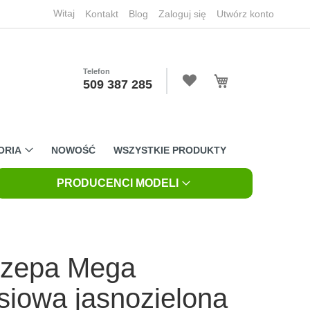
Witaj
Kontakt
Blog
Zaloguj się
Utwórz konto
Telefon
Mój koszyk
509 387 285
ORIA
NOWOŚĆ
WSZYSTKIE PRODUKTY
PRODUCENCI MODELI
czepa Mega
iowa jasnozielona