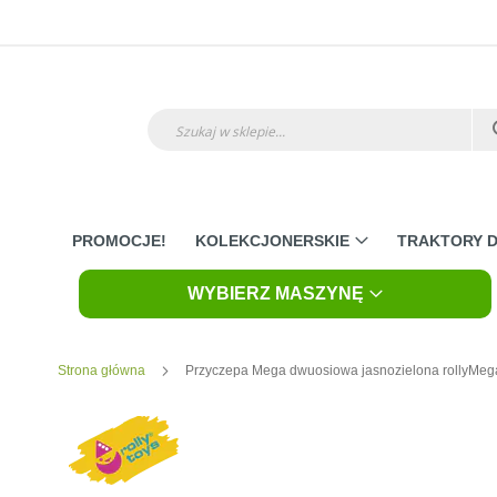
Przejdź
do
treści
Szukaj
PROMOCJE!
KOLEKCJONERSKIE
TRAKTORY D
WYBIERZ MASZYNĘ
Strona główna
Przyczepa Mega dwuosiowa jasnozielona rollyMeg
Skip
to
the
end