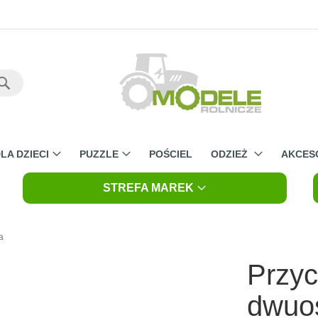
Szukaj
LA DZIECI
PUZZLE
POŚCIEL
ODZIEŻ
AKCES
STREFA MAREK
a
Przy
dwuos