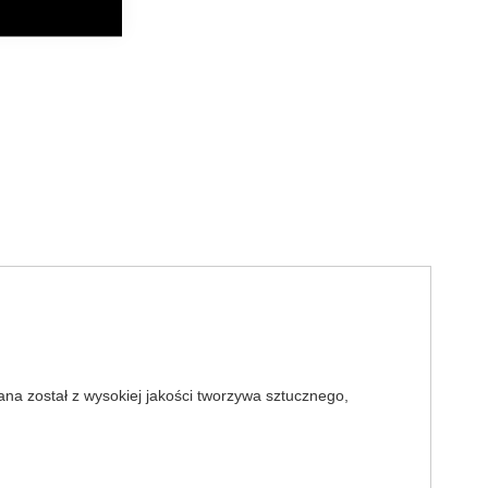
k
senger
a został z wysokiej jakości tworzywa sztucznego,