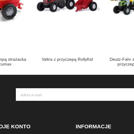
mpą strażacka
Valtra z przyczepą RollyKid
Deutz-Fahr 
acumax
przyczep
Subskrybuj
nasz
newsletter:
OJE KONTO
INFORMACJE