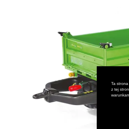
of
the
images
gallery
Ta strona
z tej str
warunkami