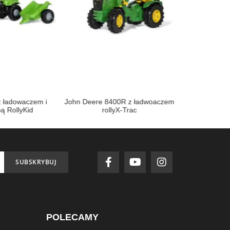
z ładowaczem i
John Deere 8400R z ładwoaczem
Jeździk trakto
ą RollyKid
rollyX-Trac
roll
SUBSKRYBUJ
POLECAMY