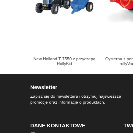
z ładowaczem
New Holland T 7550 z przyczepą
Cysterna z po
mtrac
RollyKid
rollyV
Newsletter
Zapisz się do newslettera i otrzymuj najświeższe
promocje oraz informacje o produktach.
DANE KONTAKTOWE
TW