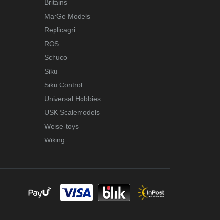
Britains
MarGe Models
Replicagri
ROS
Schuco
Siku
Siku Control
Universal Hobbies
USK Scalemodels
Weise-toys
Wiking