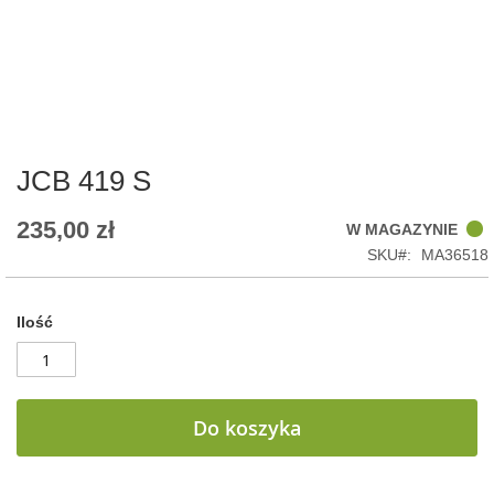
Skip
to
the
beginning
of
JCB 419 S
the
images
235,00 zł
W MAGAZYNIE
gallery
SKU
MA36518
Ilość
Do koszyka