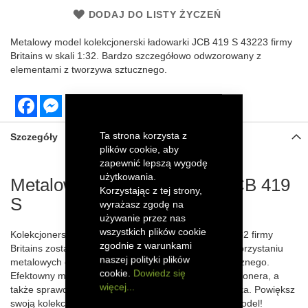
DODAJ DO LISTY ŻYCZEŃ
Metalowy model kolekcjonerski
ładowarki JCB 419 S
43223 firmy
Britains
w skali 1:32. Bardzo szczegółowo odwzorowany z
elementami z tworzywa sztucznego.
Facebook
Messenger
Ta strona korzysta z
Szczegóły
plików cookie, aby
zapewnić lepszą wygodę
użytkowania.
Metalowy model ładowarki JCB 419
Korzystając z tej strony,
S
wyrażasz zgodę na
używanie przez nas
wszystkich plików cookie
Kolekcjonerski model ładowarki JCB 419 S w skali 1:32 firmy
zgodnie z warunkami
Britains został szczegółowo odwzorowany dzięki wykorzystaniu
naszej polityki plików
metalowych części oraz elementów z tworzywa sztucznego.
cookie.
Dowiedz się
Efektowny model ładowarki zachwyci każdego kolekcjonera, a
więcej...
także sprawdzi się jako zabawka dla starszego dziecka. Powiększ
swoją kolekcję sprzętu o ten precyzyjnie wykonany model!