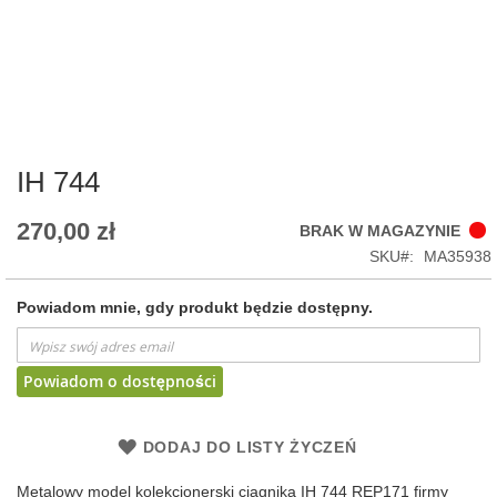
Skip
to
the
beginning
of
IH 744
the
images
270,00 zł
BRAK W MAGAZYNIE
gallery
SKU
MA35938
Powiadom mnie, gdy produkt będzie dostępny.
Powiadom o dostępności
DODAJ DO LISTY ŻYCZEŃ
Metalowy model kolekcjonerski ciągnika IH 744 REP171 firmy