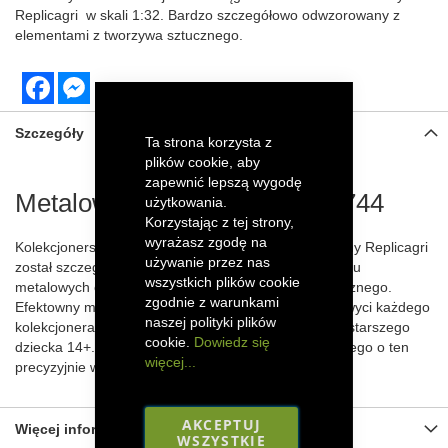
Replicagri
w skali 1:32. Bardzo szczegółowo odwzorowany z
elementami z tworzywa sztucznego.
Facebook
Messenger
Szczegóły
Ta strona korzysta z
plików cookie, aby
zapewnić lepszą wygodę
Metalowy model ciągnika IH 744
użytkowania.
Korzystając z tej strony,
wyrażasz zgodę na
Kolekcjonerski model traktora IH 744 w skali 1:32 firmy Replicagri
używanie przez nas
został szczegółowo odwzorowany dzięki wykorzystaniu
wszystkich plików cookie
metalowych części oraz elementów z tworzywa sztucznego.
zgodnie z warunkami
Efektowny model ciężkiego ciągnika rolniczego zachwyci każdego
naszej polityki plików
kolekcjonera, a także sprawdzi się jako zabawka dla starszego
cookie.
Dowiedz się
dziecka 14+. Powiększ swoją kolekcję sprzętu rolniczego o ten
więcej...
precyzyjnie wykonany model!
AKCEPTUJ
Więcej informacji
WSZYSTKIE