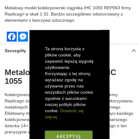
Metalowy model kolekcjonerski ciągnika IHC 1055 REP063 firmy
Replicagri
w skali 1:32. Bardzo szczegółowo odwzorowany z
elementami z tworzywa sztucznego.
Facebook
Messenger
Ta strona korzysta z
Szczegóły
plików cookie, aby
zapewnić lepszą wygodę
użytkowania.
Metalowy model ciągnika IHC
Korzystając z tej strony,
1055
wyrażasz zgodę na
używanie przez nas
wszystkich plików cookie
Kolekcjonerski model traktora IHC 1055 w skali 1:32 firmy
zgodnie z warunkami
Replicagri został szczegółowo odwzorowany dzięki wykorzystaniu
naszej polityki plików
metalowych części oraz elementów z tworzywa sztucznego.
cookie.
Dowiedz się
Efektowny model ciężkiego ciągnika rolniczego zachwyci każdego
więcej...
kolekcjonera, a także sprawdzi się jako zabawka dla starszego
dziecka 14+. Powiększ swoją kolekcję sprzętu rolniczego o ten
precyzyjnie wykonany model!
AKCEPTUJ