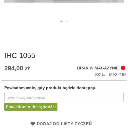
Skip
to
the
beginning
of
IHC 1055
the
images
294,00 zł
BRAK W MAGAZYNIE
gallery
SKU
MA32198
Powiadom mnie, gdy produkt będzie dostępny.
Powiadom o dostępności
DODAJ DO LISTY ŻYCZEŃ