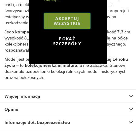
cast), a niektóre elementy – takie jak osprzęt i detale – z
tworzywa sztucznego. Dzięki temu zachowuje idealne proporcje i
estetyczny wygląd, a jednocześnie jest trwały i odporny na
AKCEPTUJ
uszkodzenia.
WSZYSTKIE
Jego
kompaktowe wymiary
(długość 12,6 cm, szerokość 7,3 cm,
wysokość 8,1 cm) sprawiają, że świetnie prezentuje się na półce
POKAŻ
SZCZEGÓŁY
kolekcjonerskiej. Czerwone malowanie nadaje mu klasycznego,
rozpoznawalnego wyglądu.
Model jest przeznaczony
wyłącznie dla osób powyżej 14 roku
życia
– to
kolekcjonerska miniatura
, a nie zabawka. Stanowi
doskonałe uzupełnienie kolekcji rolniczych modeli historycznych
oraz współczesnych.
Więcej informacji
Opinie
Informacje dot. bezpieczeństwa