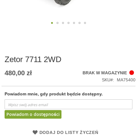
Skip
to
the
beginning
of
Zetor 7711 2WD
the
images
480,00 zł
BRAK W MAGAZYNIE
gallery
SKU
MA75400
Powiadom mnie, gdy produkt będzie dostępny.
Powiadom o dostępności
DODAJ DO LISTY ŻYCZEŃ