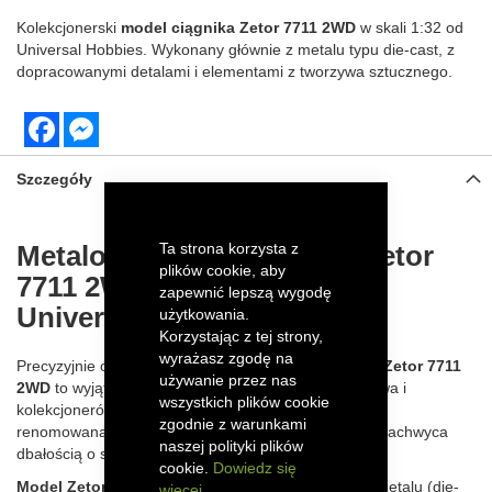
Kolekcjonerski
model ciągnika Zetor 7711 2WD
w skali 1:32 od
Universal Hobbies. Wykonany głównie z metalu typu die-cast, z
dopracowanymi detalami i elementami z tworzywa sztucznego.
Facebook
Messenger
Szczegóły
Metalowy model ciągnika Zetor
Ta strona korzysta z
plików cookie, aby
7711 2WD w skali 1:32 od
zapewnić lepszą wygodę
Universal Hobbies
użytkowania.
Korzystając z tej strony,
wyrażasz zgodę na
Precyzyjnie odwzorowany model kultowego ciągnika
Zetor 7711
używanie przez nas
2WD
to wyjątkowa propozycja dla pasjonatów rolnictwa i
wszystkich plików cookie
kolekcjonerów miniatur. Wykonany w skali
1:32
przez
zgodnie z warunkami
renomowaną markę
Universal Hobbies
, model ten zachwyca
naszej polityki plików
dbałością o szczegóły i wysoką jakością wykonania.
cookie.
Dowiedz się
Model Zetor 7711 2WD
został wykonany głównie z metalu (die-
więcej...