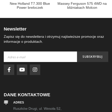
1-
New Holland T7.300 Blue
Massey Ferguson 575 4WD na
Power breloczek
bliźniakach Molcon
Newsletter
Zapisz się do newslettera i otrzymuj najświeższe promocje oraz
informacje o produktach.
Subskrybuj
SUBSKRYBUJ
nasz
newsletter:
DANE KONTAKTOWE
ADRES
Ruszków Drugi, ul. Wesoła 52,