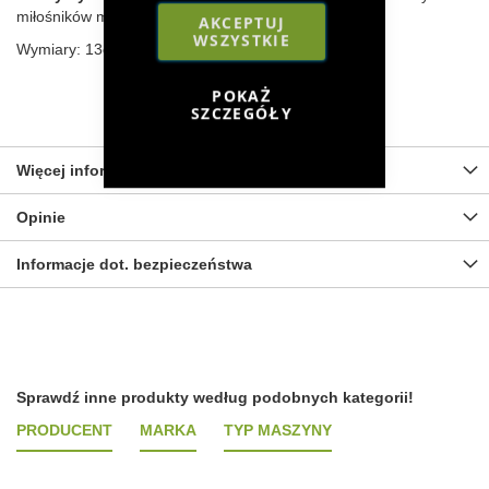
miłośników maszyn rolniczych, jak i kolekcjonerów.
AKCEPTUJ
WSZYSTKIE
Wymiary: 13cm x 5,5cm x 7cm.
POKAŻ
SZCZEGÓŁY
Więcej informacji
Opinie
Informacje dot. bezpieczeństwa
Sprawdź inne produkty według podobnych kategorii!
PRODUCENT
MARKA
TYP MASZYNY