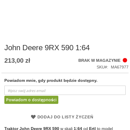
Skip
to
the
beginning
of
John Deere 9RX 590 1:64
the
images
213,00 zł
BRAK W MAGAZYNIE
gallery
SKU
MA67977
Powiadom mnie, gdy produkt będzie dostępny.
Powiadom o dostępności
DODAJ DO LISTY ŻYCZEŃ
Traktor John Deere 9RX 590
w skali
1:64
od
Ertl
to model