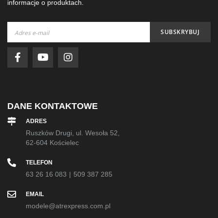
informacje o produktach.
Subskrybuj
SUBSKRYBUJ
nasz
newsletter:
DANE KONTAKTOWE
ADRES
Ruszków Drugi, ul. Wesoła 52,
62-604 Kościelec
TELEFON
63 26 16 083
|
509 387 285
EMAIL
modele@atrexpress.com.pl