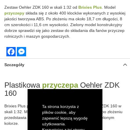
Zestaw Oehler ZDK 160 w skali 1:32 od
Brixies Plus
. Model
przyczepy
składa się z około 400 klocków wykonanych z wysokiej
jakości tworzywa ABS. Po złożeniu ma około 18,7 cm długości, 8
cm szerokości i 11,6 cm wysokości. Zielony model konstrukcyjny
dobrze sprawdzi się jako zestaw do składania dla fanów przyczep
rolniczych i maszyn gospodarczych.
Facebook
Messenger
Szczegóły
Plastikowa
przyczepa
Oehler ZDK
160
Brixies Plus prezentuje zestaw konstrukcyjny Oehler ZDK 160 w
Ta strona korzysta z
skali 1:32. Model składa się z około 400 elementów i po złożeniu
plików cookie, aby
przedstawia przyczepę rolniczą Oehler ZDK 160 w zielonym
zapewnić lepszą wygodę
kolorze.
użytkowania.
Korzystając z tej strony,