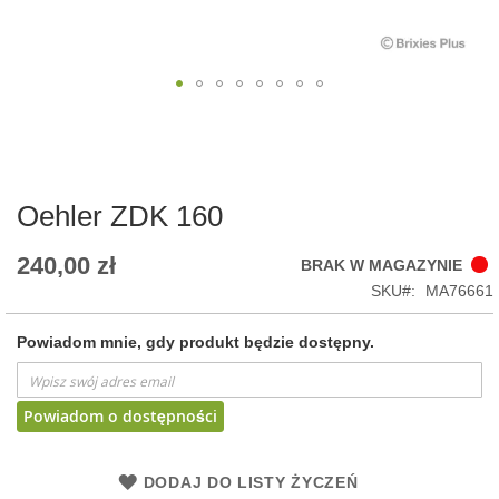
Skip
to
the
beginning
of
Oehler ZDK 160
the
images
240,00 zł
BRAK W MAGAZYNIE
gallery
SKU
MA76661
Powiadom mnie, gdy produkt będzie dostępny.
Powiadom o dostępności
DODAJ DO LISTY ŻYCZEŃ