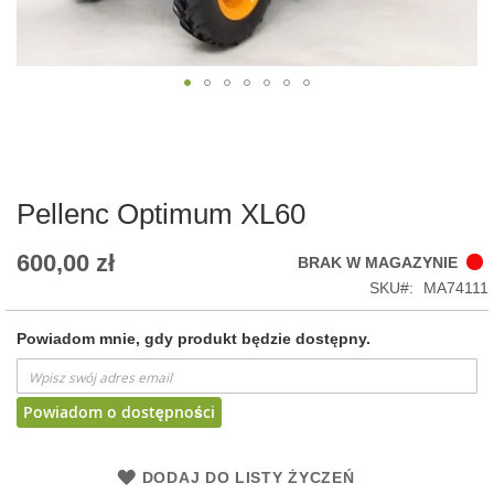
Skip
to
the
beginning
of
Pellenc Optimum XL60
the
images
600,00 zł
BRAK W MAGAZYNIE
gallery
SKU
MA74111
Powiadom mnie, gdy produkt będzie dostępny.
Powiadom o dostępności
DODAJ DO LISTY ŻYCZEŃ