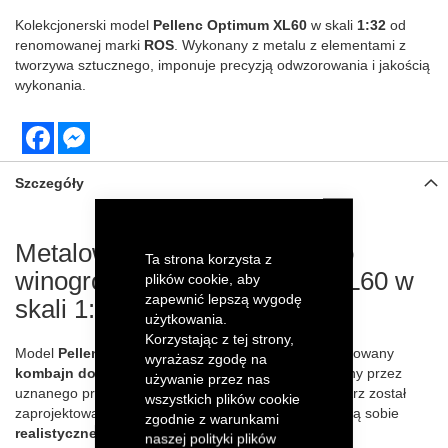
Kolekcjonerski model
Pellenc Optimum XL60
w skali
1:32
od
renomowanej marki
ROS
. Wykonany z metalu z elementami z
tworzywa sztucznego, imponuje precyzją odwzorowania i jakością
wykonania.
Facebook
Messenger
Szczegóły
Metalowy model kombajnu do
Ta strona korzysta z
winogron Pellenc Optimum XL60 w
plików cookie, aby
zapewnić lepszą wygodę
skali 1:32 od ROS
użytkowania.
Korzystając z tej strony,
Model
Pellenc Optimum XL60
to precyzyjnie odwzorowany
wyrażasz zgodę na
kombajn do zbioru winogron
w skali
1:32
, stworzony przez
używanie przez nas
uznanego producenta
ROS
. Ten wyjątkowy egzemplarz został
wszystkich plików cookie
zaprojektowany z myślą o kolekcjonerach, którzy cenią sobie
zgodnie z warunkami
realistyczne detale i solidne wykonanie
.
naszej polityki plików