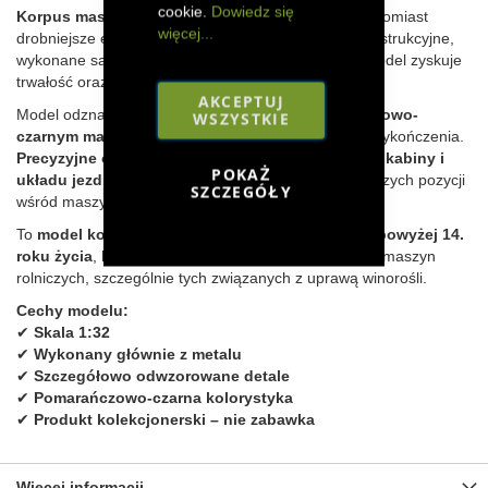
cookie.
Dowiedz się
Korpus maszyny wykonano głównie z metalu
, natomiast
więcej...
drobniejsze elementy, takie jak osłony czy detale konstrukcyjne,
wykonane są z tworzywa sztucznego. Dzięki temu model zyskuje
trwałość oraz wyjątkowy realizm.
AKCEPTUJ
Model odznacza się charakterystycznym
pomarańczowo-
WSZYSTKIE
czarnym malowaniem
oraz bardzo dobrą jakością wykończenia.
Precyzyjne odwzorowanie elementów roboczych, kabiny i
POKAŻ
układu jezdnego
sprawia, że jest to jedna z ciekawszych pozycji
SZCZEGÓŁY
wśród maszyn specjalistycznych w tej skali.
To
model kolekcjonerski przeznaczony dla osób powyżej 14.
roku życia
, który doskonale uzupełni każdą kolekcję maszyn
rolniczych, szczególnie tych związanych z uprawą winorośli.
Cechy modelu:
✔
Skala 1:32
✔
Wykonany głównie z metalu
✔
Szczegółowo odwzorowane detale
✔
Pomarańczowo-czarna kolorystyka
✔
Produkt kolekcjonerski – nie zabawka
Więcej informacji