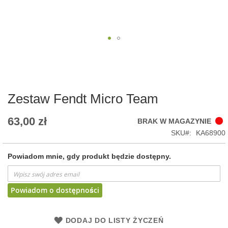
Skip
to
the
beginning
of
Zestaw Fendt Micro Team
the
images
63,00 zł
BRAK W MAGAZYNIE
gallery
SKU
KA68900
Powiadom mnie, gdy produkt będzie dostępny.
Powiadom o dostępności
DODAJ DO LISTY ŻYCZEŃ