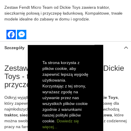
Zestaw Fendt Micro Team od Dickie Toys zawiera traktor,
sieczkarnię polową i przyczepę ładunkową. Kompaktowe, trwałe
modele idealne do zabawy w domu i ogrodzie.
Facebook
Messenger
Szczegóły
Ta strona korzysta z
Zestaw Fendt Micro Team od Dickie
plików cookie, aby
zapewnić lepszą wygodę
Toys - traktor, sieczkarnia i
użytkowania.
przyczepa
Korzystając z tej strony,
wyrażasz zgodę na
Odkryj wyjątkowy zestaw
Fendt Micro Team od Dickie Toys
,
używanie przez nas
który zapewnia niekończącą się frajdę i kreatywną zabawę dla
wszystkich plików cookie
najmłodszych miłośników rolnictwa. W skład zestawu wchodzą
zgodnie z warunkami
traktor, sieczkarnia polowa oraz przyczepa ładunkowa
, które
naszej polityki plików
można swobodnie łączyć, tworząc realistyczne sceny z codziennej
cookie.
Dowiedz się
pracy na farmie.
więcej...