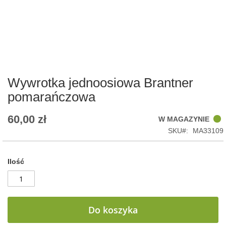
Skip
to
the
beginning
of
Wywrotka jednoosiowa Brantner
the
pomarańczowa
images
gallery
60,00 zł
W MAGAZYNIE
SKU
MA33109
Ilość
Do koszyka