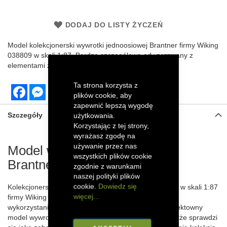
DODAJ DO LISTY ŻYCZEŃ
Model kolekcjonerski
wywrotki jednoosiowej Brantner
firmy Wiking
038809 w skali 1:87. Bardzo szczegółowo odwzorowany z
elementami z tworzywa sztucznego.
Ta strona korzysta z
Facebook
Messenger
plików cookie, aby
zapewnić lepszą wygodę
Szczegóły
użytkowania.
Korzystając z tej strony,
wyrażasz zgodę na
używanie przez nas
Model wywrotki jednoosiowej
wszystkich plików cookie
Brantner
zgodnie z warunkami
naszej polityki plików
cookie.
Dowiedz się
Kolekcjonerski model wywrotki jednoosiowej Brantner w skali 1:87
więcej...
firmy Wiking został szczegółowo odwzorowany dzięki
wykorzystaniu elementów z tworzywa sztucznego. Efektowny
model wywrotki zachwyci każdego kolekcjonera, a także sprawdzi