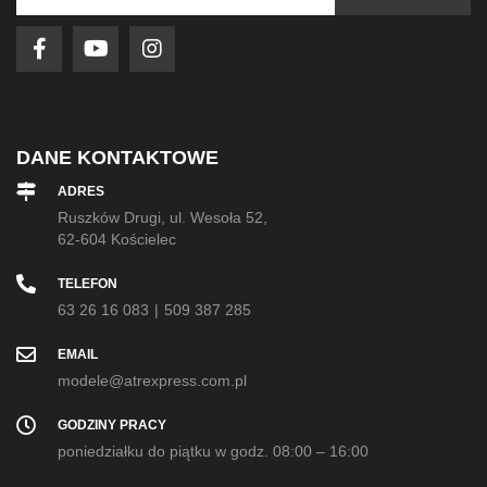
nasz
newsletter:
DANE KONTAKTOWE
ADRES
Ruszków Drugi, ul. Wesoła 52,
62-604 Kościelec
TELEFON
63 26 16 083
|
509 387 285
EMAIL
modele@atrexpress.com.pl
GODZINY PRACY
poniedziałku do piątku w godz. 08:00 – 16:00