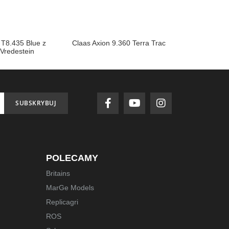
 T8.435 Blue z
Claas Axion 9.360 Terra Trac
Scania R500
Vredestein
SUBSKRYBUJ
POLECAMY
Britains
MarGe Models
Replicagri
ROS