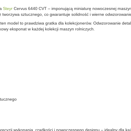
ka
Steyr
Cervus 6440 CVT – imponującą miniaturę nowoczesnej maszyny 
e z tworzywa sztucznego, co gwarantuje solidność i wierne odwzorowanie
, ten model to prawdziwa gratka dla kolekcjonerów. Odwzorowanie detali
owy eksponat w każdej kolekcji maszyn rolniczych.
ztucznego
ecyzji wykonania, rzadkości i nowoczesnego designu – idealny dla ka