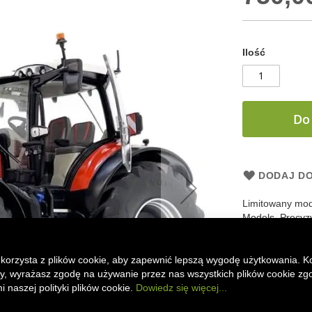
Ilość
Do
DODAJ DO
Limitowany mod
Models. Precyzy
dostępny w edyc
kolekcjonerski –
 korzysta z plików cookie, aby zapewnić lepszą wygodę użytkowania. K
ony, wyrażasz zgodę na używanie przez nas wszystkich plików cookie zg
 naszej polityki plików cookie.
Dowiedz się więcej...
Faceboo
Mes