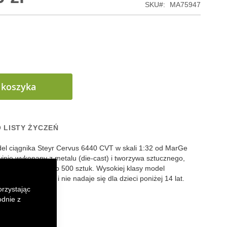
SKU
MA75947
 koszyka
 LISTY ŻYCZEŃ
el ciągnika Steyr Cervus 6440 CVT w skali 1:32 od MarGe
jnie wykonany z metalu (die-cast) i tworzywa sztucznego,
ji ograniczonej do 500 sztuk. Wysokiej klasy model
 nie jest zabawką i nie nadaje się dla dzieci poniżej 14 lat.
orzystając
odnie z
k
senger