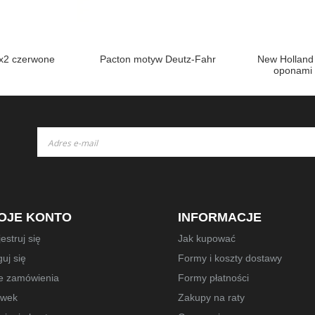
x2 czerwone
Pacton motyw Deutz-Fahr
New Holland
oponami 
Subskrybuj
nasz
newsletter:
OJE KONTO
INFORMACJE
estruj się
Jak kupować
uj się
Formy i koszty dostawy
e zamówienia
Formy płatności
owek
Zakupy na raty