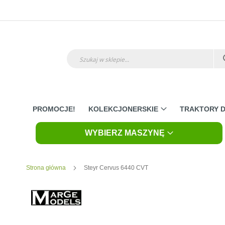
Przejdź
do
treści
Szukaj
PROMOCJE!
KOLEKCJONERSKIE
TRAKTORY D
WYBIERZ MASZYNĘ
Strona główna
Steyr Cervus 6440 CVT
Skip
to
the
end