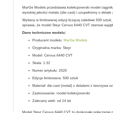
MarGe Models przedstawia kolekcjonerski model ciągni
wysokiej jakości metalu (die-cast) i uzupełniony o detal
Wydany w limitowanej edycji liczącej zaledwie 500 sztuk
sprawia, że model Steyr Cervus 6440 CVT stanowi wyjątk
Dane techniczne modelu:
Producent modelu:
MarGe Models
Oryginalna marka: Steyr
Model: Cervus 6440 CVT
Skala: 1:32
Numer artykułu: 2520
Edycja limitowana: 500 sztuk
Materiał: die-cast (metal) z detalami z tworzywa s
Zastosowanie: model kolekcjonerski
Zalecany wiek: od 14 lat
Model Steyr Cervus 6440 CVT to doskonałe połączenie pr