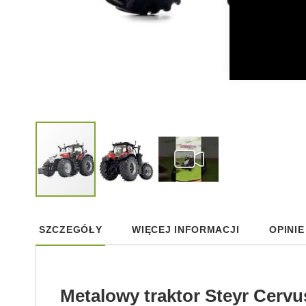
Skip
to
SZCZEGÓŁY
WIĘCEJ INFORMACJI
OPINIE
the
beginning
of
the
images
Metalowy traktor Steyr Cerv
gallery