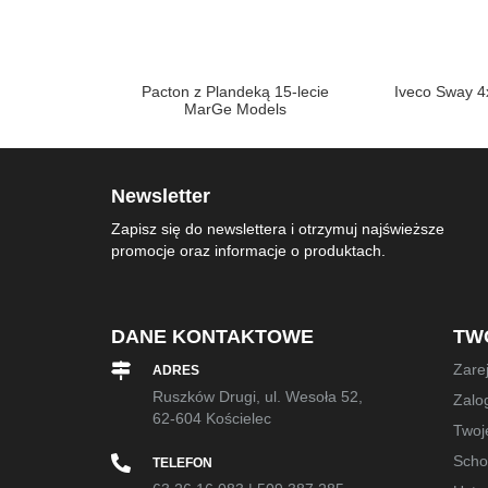
0TT z hederem
Pacton z Plandeką 15-lecie
Iveco Sway 4
1380
MarGe Models
Newsletter
Zapisz się do newslettera i otrzymuj najświeższe
promocje oraz informacje o produktach.
DANE KONTAKTOWE
TW
Zarej
ADRES
Ruszków Drugi, ul. Wesoła 52,
Zalog
62-604 Kościelec
Twoj
Sch
TELEFON