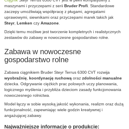
Ciągnik
Steyr Terrus 6300 CVT jest w pełni kompatybilny z
maszynami i przyczepami z serii
Bruder Profi
. Standardowe
zaczepy umożliwiają współpracę z pługami, agregatami
uprawowymi, siewnikami oraz przyczepami marek takich jak
Steyr
,
Lemken
czy
Amazone
.
Dzięki temu możliwe jest tworzenie kompletnych i realistycznych
zestawów do zabawy w nowoczesne gospodarstwo rolne.
Zabawa w nowoczesne
gospodarstwo rolne
Zabawa ciągnikiem Bruder Steyr Terrus 6300 CVT rozwija
wyobraźnię
,
koordynację ruchową
oraz
zdolności manualne
dziecka. Odgrywanie ciężkich prac polowych uczy planowania,
logicznego myślenia i przybliża dzieciom zasady funkcjonowania
nowoczesnego rolnictwa.
Model łączy w sobie wysoką jakość wykonania, realizm oraz dużą
funkcjonalność, zapewniając wiele godzin kreatywnej i
angażującej zabawy.
Najważniejsze informacje o produkcie: