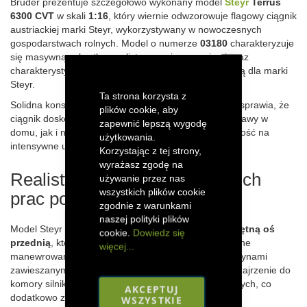
Bruder prezentuje szczegółowo wykonany model
Steyr
Terrus
6300 CVT
w skali
1:16
, który wiernie odwzorowuje flagowy ciągnik
austriackiej marki Steyr, wykorzystywany w nowoczesnych
gospodarstwach rolnych. Model o numerze
03180
charakteryzuje
się masywną sylwetką, realistycznymi proporcjami oraz
charakterystyczną biało-czerwoną kolorystyką, typową dla marki
Steyr.
Ta strona korzysta z
Solidna konstrukcja z trwałego tworzywa sztucznego sprawia, że
plików cookie, aby
ciągnik doskonale sprawdzi się zarówno podczas zabawy w
zapewnić lepszą wygodę
domu, jak i na zewnątrz, zapewniając wysoką odporność na
użytkowania.
intensywne użytkowanie.
Korzystając z tej strony,
wyrażasz zgodę na
Realistyczny ciągnik do ciężkich
używanie przez nas
wszystkich plików cookie
prac polowych
zgodnie z warunkami
naszej polityki plików
Model Steyr Terrus 6300 CVT wyposażony jest w
skrętną oś
cookie.
Dowiedz się
przednią
, która zapewnia dobrą zwrotność i precyzyjne
więcej...
manewrowanie nawet podczas pracy z ciężkimi maszynami
zawieszanymi.
Otwierana maska silnika
umożliwia zajrzenie do
komory silnika oraz symulowanie czynności serwisowych, co
AKCEPTUJ
dodatkowo zwiększa realizm zabawy.
WSZYSTKIE