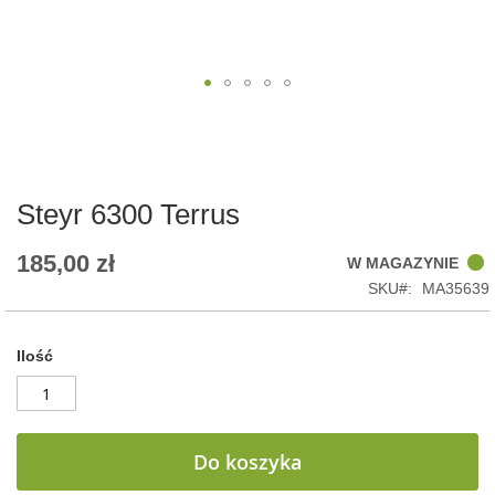
Skip
to
the
beginning
of
Steyr 6300 Terrus
the
images
185,00 zł
W MAGAZYNIE
gallery
SKU
MA35639
Ilość
Do koszyka