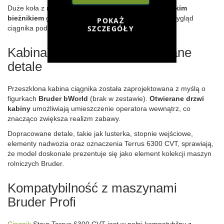
Duże koła z
miękkimi, gumowymi oponami i głębokim
bieżnikiem
gwarantują stabilność oraz realistyczny wygląd
POKAŻ
SZCZEGÓŁY
ciągnika podczas pracy w polu.
Kabina operatora i dopracowane
detale
Przeszklona kabina ciągnika została zaprojektowana z myślą o
figurkach
Bruder bWorld
(brak w zestawie).
Otwierane drzwi
kabiny
umożliwiają umieszczenie operatora wewnątrz, co
znacząco zwiększa realizm zabawy.
Dopracowane detale, takie jak lusterka, stopnie wejściowe,
elementy nadwozia oraz oznaczenia Terrus 6300 CVT, sprawiają,
że model doskonale prezentuje się jako element kolekcji maszyn
rolniczych Bruder.
Kompatybilność z maszynami
Bruder Profi