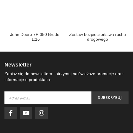
John Deere 7R 350 Bruder
Zestaw bezpieczeństwa ruchu
1:16
drogowego
Newsletter
Zapisz się do newslettera i otrzymuj najświeższe promocje oraz
informacje o produktach.
Subskrybuj
SUBSKRYBUJ
nasz
newsletter: