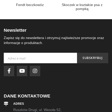
h
Fendt beczkowóz
Skoczek w kształcie psa z
pompką
Newsletter
Zapisz się do newslettera i otrzymuj najświeższe promocje oraz
informacje o produktach.
Subskrybuj
SUBSKRYBUJ
nasz
newsletter:
DANE KONTAKTOWE
ADRES
Ruszków Drugi, ul. Wesoła 52,