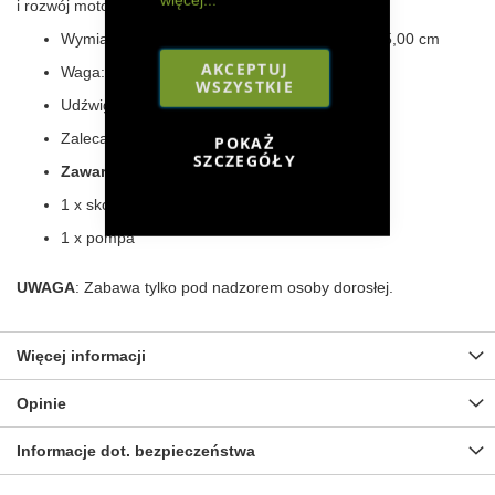
i rozwój motoryki dziecka.
Wymiary (dł. x szer. x wys.): 58,00 × 31,00 × 55,00 cm
AKCEPTUJ
Waga: 1,45 kg
WSZYSTKIE
Udźwig do 50 kg
Zalecany wiek dziecka: 1+
POKAŻ
SZCZEGÓŁY
Zawartość przesyłki:
1 x skoczek
1 x pompa
UWAGA
: Zabawa tylko pod nadzorem osoby dorosłej.
Więcej informacji
Opinie
Informacje dot. bezpieczeństwa