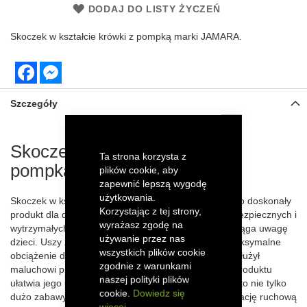
DODAJ DO LISTY ŻYCZEŃ
Skoczek w kształcie krówki z pompką marki JAMARA.
Facebook
Messenger
Szczegóły
Skoczek w kształcie krówki z
Ta strona korzysta z
pompką
plików cookie, aby
zapewnić lepszą wygodę
użytkowania.
Skoczek w kształcie krówki z pompką marki Jamara to doskonały
Korzystając z tej strony,
produkt dla dzieci powyżej 1 roku. Wykonany jest z bezpiecznych i
wyrażasz zgodę na
wytrzymałych materiałów, a jego uroczy kształt przyciąga uwagę
używanie przez nas
dzieci. Uszy zapewniają dziecku pewny uchwyt, a maksymalne
wszystkich plików cookie
obciążenie do 50 kg gwarantuje, że skoczek będzie służył
zgodnie z warunkami
maluchowi przez długi czas. Pompka dołączona do produktu
naszej polityki plików
ułatwia jego użytkowanie. Skoczek w kształcie krowy to nie tylko
cookie.
Dowiedz się
dużo zabawy, ale także pozytywny wpływ na koordynację ruchową
więcej...