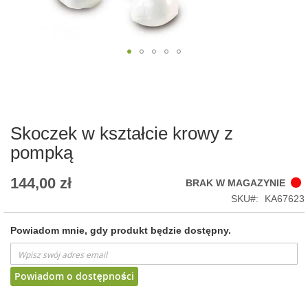
Skip
to
the
beginning
of
Skoczek w kształcie krowy z
the
pompką
images
gallery
144,00 zł
BRAK W MAGAZYNIE
SKU
KA67623
Powiadom mnie, gdy produkt będzie dostępny.
Powiadom o dostępności