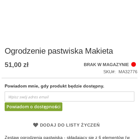
Skip
to
the
beginning
of
Ogrodzenie pastwiska Makieta
the
images
51,00 zł
BRAK W MAGAZYNIE
gallery
SKU
MA32776
Powiadom mnie, gdy produkt będzie dostępny.
Powiadom o dostępności
DODAJ DO LISTY ŻYCZEŃ
Zestaw ogrodzenia pastwiska - składający się z 6 elementów (w