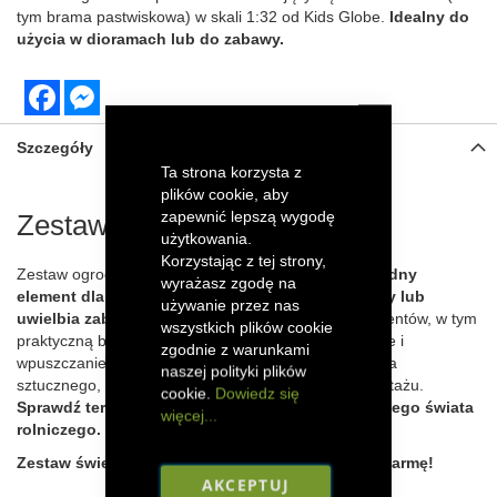
tym brama pastwiskowa) w skali 1:32 od Kids Globe.
Idealny do
użycia w dioramach lub do zabawy.
Facebook
Messenger
Szczegóły
Ta strona korzysta z
plików cookie, aby
zapewnić lepszą wygodę
Zestaw ogrodzenia pastwiska
użytkowania.
Korzystając z tej strony,
Zestaw ogrodzenia z bramą od Kids Globe to
niezbędny
wyrażasz zgodę na
element dla każdego, kto buduje dioramy, makiety lub
używanie przez nas
uwielbia zabawy na farmie
. Zestaw zawiera 6 elementów, w tym
wszystkich plików cookie
praktyczną bramę, co pozwala na łatwe wypuszczanie i
zgodnie z warunkami
wpuszczanie zwierząt. Wykonany z trwałego tworzywa
naszej polityki plików
sztucznego, ten model jest realistyczny i łatwy w montażu.
cookie.
Dowiedz się
Sprawdź teraz, aby dodać autentyczność do swojego świata
więcej...
rolniczego.
Zestaw świetnie pasuje do makiet. Stwórz swoją farmę!
AKCEPTUJ