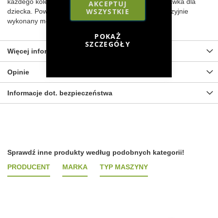
każdego kolekcjonera, a także sprawdzi się jako zabawka dla
AKCEPTUJ
WSZYSTKIE
dziecka. Powiększ swoją kolekcję sprzętu o ten precyzyjnie
wykonany model.
POKAŻ
SZCZEGÓŁY
Więcej informacji
Opinie
Informacje dot. bezpieczeństwa
Sprawdź inne produkty według podobnych kategorii!
PRODUCENT
MARKA
TYP MASZYNY