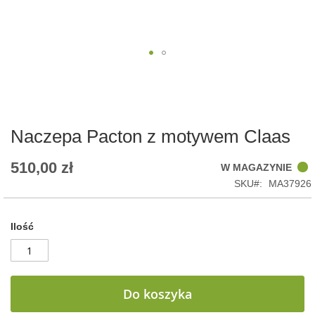
Skip
to
the
beginning
of
Naczepa Pacton z motywem Claas
the
images
510,00 zł
W MAGAZYNIE
gallery
SKU
MA37926
Ilość
Do koszyka