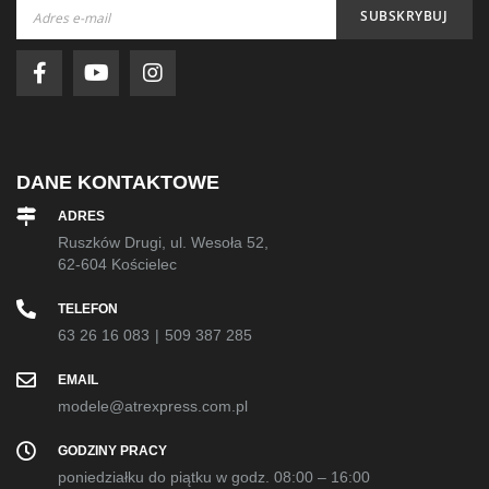
Subskrybuj
SUBSKRYBUJ
nasz
newsletter:
DANE KONTAKTOWE
ADRES
Ruszków Drugi, ul. Wesoła 52,
62-604 Kościelec
TELEFON
63 26 16 083
|
509 387 285
EMAIL
modele@atrexpress.com.pl
GODZINY PRACY
poniedziałku do piątku w godz. 08:00 – 16:00