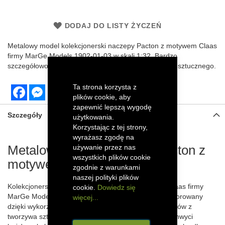
DODAJ DO LISTY ŻYCZEŃ
Metalowy
model kolekcjonerski naczepy Pacton z motywem Claas
firmy MarGe Models 1902-01-03 w skali 1:32. Bardzo
szczegółowo odwzorowany z elementami z tworzywa sztucznego.
Ta strona korzysta z
Facebook
Messenger
plików cookie, aby
zapewnić lepszą wygodę
Szczegóły
użytkowania.
Korzystając z tej strony,
wyrażasz zgodę na
Metalowy model naczepy Pacton z
używanie przez nas
wszystkich plików cookie
motywem Claas
zgodnie z warunkami
naszej polityki plików
Kolekcjonerski model naczepy Pacton z motywem Claas firmy
cookie.
Dowiedz się
MarGe Models w skali 1:32 został szczegółowo odwzorowany
więcej...
dzięki wykorzystaniu metalowych części oraz elementów z
tworzywa sztucznego. Efektowny model naczepy zachwyci