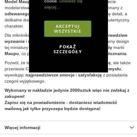
cookie.
Dowiedz się
Model Maupu 23TS
to prawdziwy majstersztyk w świecie
więcej...
modelarstwa kolekcjonerskiego. Został starannie wykonany z
odlewanego metalu
, co zapewnia wyjątkową precyzję detali, a
delikatne dodatki z tworzywa sztucznego nadają mu autentyczny
AKCEPTUJ
charakter.
WSZYSTKIE
Dla miłośników rolniczego świata ten model stanowi
prawdziwe
wyzwanie
i
unikalne doświadczenie
. Elegancki, czarny design
POKAŻ
tej miniatury odzwierciedla
wysoką jakość
i
standardy
marki
SZCZEGÓŁY
Maupu
, co przynosi kolekcjonerom
niezapomniane doznania
.
Pozwól, że ten model nie tylko
ozdobi Twoją kolekcję
, ale także
przeniesie Cię w
fascynujący świat rolniczego przemysłu
,
wywołując
najprawdziwsze emocje
i
satysfakcję
z posiadania
czegoś wyjątkowego.
Wykonany w nakładzie jedynie 2000sztuk więc nie zwlekaj z
zakupem!
Zapisz się na powiadomienie - dostaniesz wiadomość
mailową jak tylko przyczepa będzie dostępna!
Więcej informacji