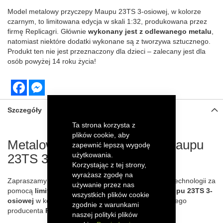
Model metalowy przyczepy Maupu 23TS 3-osiowej, w kolorze
czarnym, to limitowana edycja w skali 1:32, produkowana przez
firmę Replicagri. Głównie
wykonany jest z odlewanego metalu
,
natomiast niektóre dodatki wykonane są z tworzywa sztucznego.
Produkt ten nie jest przeznaczony dla dzieci – zalecany jest dla
osób powyżej 14 roku życia!
Facebook
Messenger
Szczegóły
Ta strona korzysta z
plików cookie, aby
Metalowy model przyczepy Maupu
zapewnić lepszą wygodę
użytkowania.
23TS 3-osiowej
Korzystając z tej strony,
wyrażasz zgodę na
Zapraszamy do odkrycia niezwykłej jakości rolniczej technologii za
używanie przez nas
pomocą
limitowanej edycji modelu przyczepy Maupu 23TS 3-
wszystkich plików cookie
osiowej
w kolorze czarnym, stworzonej przez cenionego
zgodnie z warunkami
producenta
Replicagri
w
skali 1:32
.
naszej polityki plików