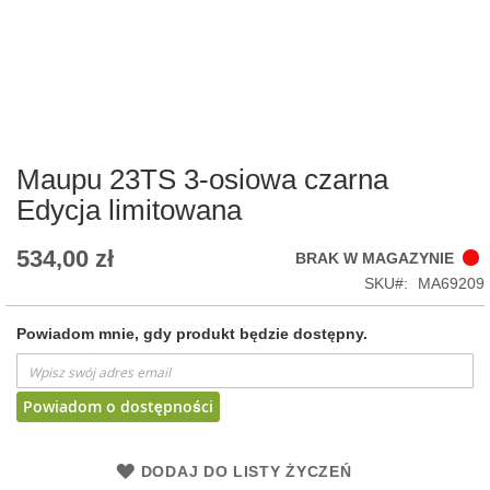
Skip
to
the
beginning
of
Maupu 23TS 3-osiowa czarna
the
Edycja limitowana
images
gallery
534,00 zł
BRAK W MAGAZYNIE
SKU
MA69209
Powiadom mnie, gdy produkt będzie dostępny.
Powiadom o dostępności
DODAJ DO LISTY ŻYCZEŃ