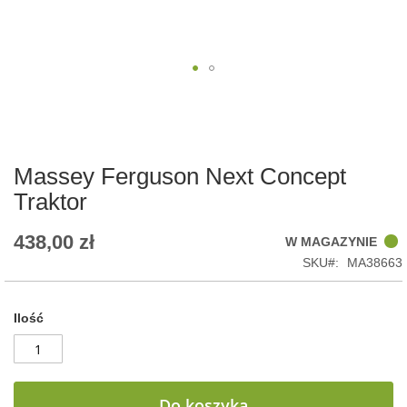
Skip
to
the
beginning
of
Massey Ferguson Next Concept
the
Traktor
images
gallery
438,00 zł
W MAGAZYNIE
SKU
MA38663
Ilość
Do koszyka