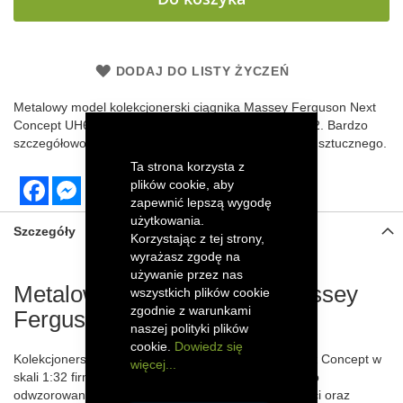
DODAJ DO LISTY ŻYCZEŃ
Metalowy model kolekcjonerski ciągnika
Massey Ferguson Next
Concept
UH6279 firmy Universal Hobbies w skali 1:32. Bardzo
szczegółowo odwzorowany z elementami z tworzywa sztucznego.
Ta strona korzysta z
Facebook
Messenger
plików cookie, aby
zapewnić lepszą wygodę
użytkowania.
Szczegóły
Korzystając z tej strony,
wyrażasz zgodę na
używanie przez nas
Metalowy model ciągnika Massey
wszystkich plików cookie
zgodnie z warunkami
Ferguson Next Concept
naszej polityki plików
cookie.
Dowiedz się
Kolekcjonerski model traktora Massey Ferguson Next Concept w
więcej...
skali 1:32 firmy Universal Hobbies został szczegółowo
odwzorowany dzięki wykorzystaniu metalowych części oraz