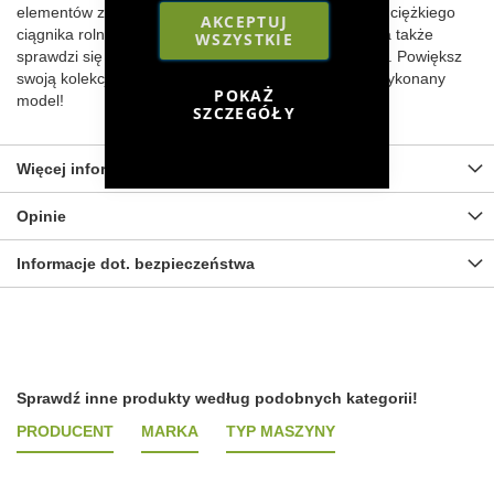
elementów z tworzywa sztucznego. Efektowny model ciężkiego
AKCEPTUJ
ciągnika rolniczego zachwyci każdego kolekcjonera, a także
WSZYSTKIE
sprawdzi się jako zabawka dla starszego dziecka 14+. Powiększ
swoją kolekcję sprzętu rolniczego o ten precyzyjnie wykonany
POKAŻ
model!
SZCZEGÓŁY
Więcej informacji
Opinie
Informacje dot. bezpieczeństwa
Sprawdź inne produkty według podobnych kategorii!
PRODUCENT
MARKA
TYP MASZYNY