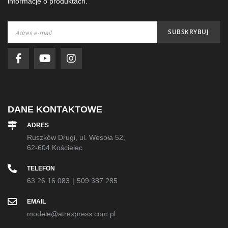
informacje o produktach.
Subskrybuj
SUBSKRYBUJ
nasz
newsletter:
DANE KONTAKTOWE
ADRES
Ruszków Drugi, ul. Wesoła 52,
62-604 Kościelec
TELEFON
63 26 16 083
|
509 387 285
EMAIL
modele@atrexpress.com.pl