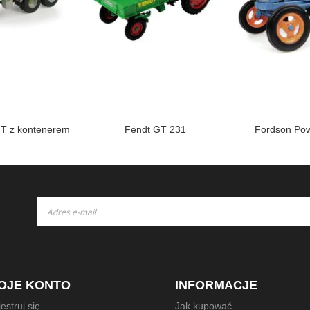
FT z kontenerem
Fendt GT 231
Fordson Pow
Subskrybuj
nasz
newsletter:
OJE KONTO
INFORMACJE
estruj się
Jak kupować