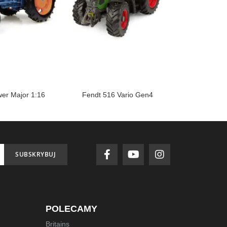
er Major 1:16
Fendt 516 Vario Gen4
Zetor Cryst
SUBSKRYBUJ
POLECAMY
Britains