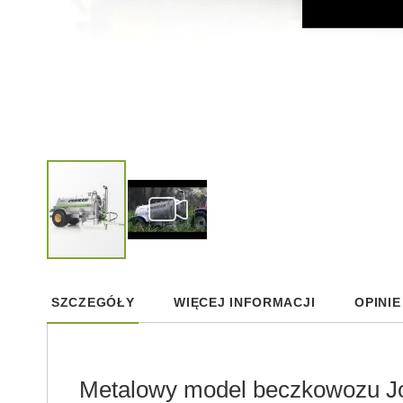
Skip
to
SZCZEGÓŁY
WIĘCEJ INFORMACJI
OPINIE
the
beginning
of
the
images
Metalowy model beczkowozu J
gallery