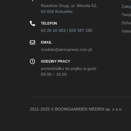
Ruszków Drugi, ul. Wesoła 52,
Zalog
62-604 Kościelec
Twoj
Sch
TELEFON
63 26 16 083
|
509 387 285
Usta
EMAIL
modele@atrexpress.com.pl
GODZINY PRACY
poniedziałku do piątku w godz.
08:00 – 16:00
2011-2025 © BOOMGAARDEN MEDIEN sp. z o.o.