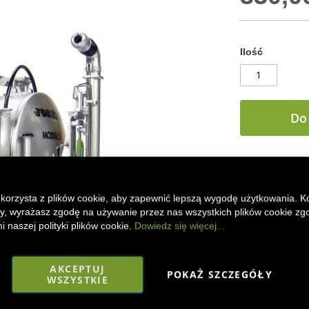
Ilość
Do
DODAJ DO
 korzysta z plików cookie, aby zapewnić lepszą wygodę użytkowania. K
M
odel kolekcj
ony, wyrażasz zgodę na używanie przez nas wszystkich plików cookie zg
Universal Hobb
 naszej polityki plików cookie.
Dowiedz się więcej...
elementami z t
Faceboo
Mes
AKCEPTUJ
POKAŻ SZCZEGÓŁY
WSZYSTKIE