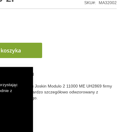
SKU
MA32002
 koszyka
 LISTY ŻYCZEŃ
orzystając
onerski beczkowozu Joskin Modulo 2 11000 ME
UH2869
firmy
odnie z
ies w skali 1:32. Bardzo szczegółowo odwzorowany z
worzywa sztucznego.
k
senger