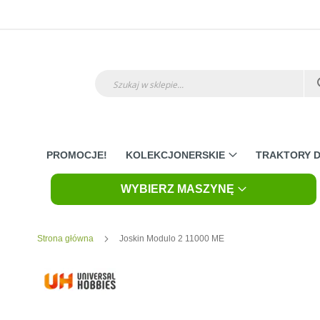
Przejdź
do
treści
Szukaj
PROMOCJE!
KOLEKCJONERSKIE
TRAKTORY D
WYBIERZ MASZYNĘ
Strona główna
Joskin Modulo 2 11000 ME
Skip
to
the
end