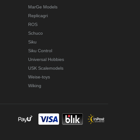
MarGe Models
Replicagri
ROS
Schuco
Siku
Siku Control
Universal Hobbies
USK Scalemodels
Weise-toys
Wiking