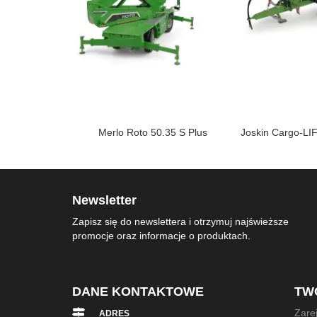
ac 715 Black
Merlo Roto 50.35 S Plus
Joskin Cargo-LI
ty
Newsletter
Zapisz się do newslettera i otrzymuj najświeższe
promocje oraz informacje o produktach.
DANE KONTAKTOWE
TW
Zarej
ADRES