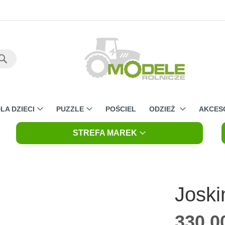
Szukaj
LA DZIECI
PUZZLE
POŚCIEL
ODZIEŻ
AKCES
STREFA MAREK
Joski
330,00