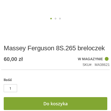
Skip
to
the
beginning
of
Massey Ferguson 8S.265 breloczek
the
images
60,00 zł
W MAGAZYNIE
gallery
SKU
MA38621
Ilość
Do koszyka