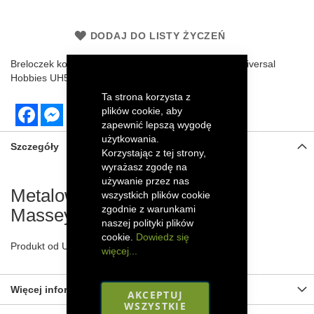
DODAJ DO LISTY ŻYCZEŃ
Breloczek kombajnu Massey Ferguson 8S.265 od Universal
Hobbies UH5864, wykonany z metalu.
Ta strona korzysta z
Facebook
Messenger
plików cookie, aby
zapewnić lepszą wygodę
użytkowania.
Szczegóły
Korzystając z tej strony,
wyrażasz zgodę na
używanie przez nas
Metalowy breloczek ciągnika
wszystkich plików cookie
zgodnie z warunkami
Massey Ferguson 8S.265
naszej polityki plików
cookie.
Dowiedz się
Produkt od Universal Hobbies, wykonany z metalu.
więcej...
Więcej informacji
AKCEPTUJ
WSZYSTKIE