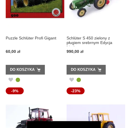
Puzzle Schlüter Profi Gigant
Schlüter S 450 zielony z
pługiem srebrnym Edycja
Limitowana ...
60,00 zł
990,00 zł
DO KOSZYKA
DO KOSZYKA
DODAJ
DODAJ
DO
DO
-9%
-23%
LISTY
LISTY
ŻYCZEŃ
ŻYCZEŃ