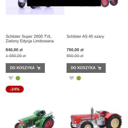
Schlüter Super 2000 TVL
Schlüter AS 45 szary
Zielony Edycja Limitowana
Cena
Cena
840,00 zł
750,00 zł
promocyjna
promocyjna
1 080,00 zł
900,00 zł
DO KOSZYKA
DO KOSZYKA
DODAJ
DODAJ
DO
DO
-24%
LISTY
LISTY
ŻYCZEŃ
ŻYCZEŃ