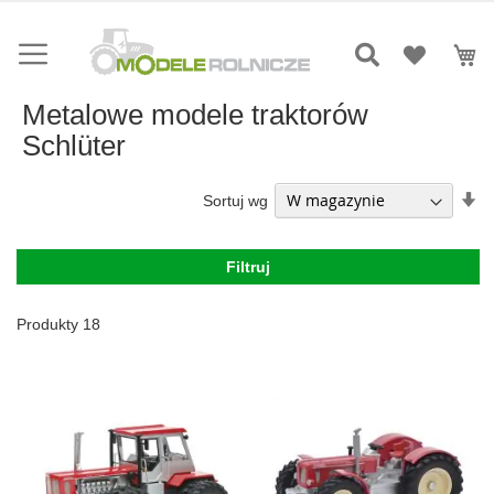
Przejdź
do
Mó
treści
Metalowe modele traktorów
Schlüter
Us
Sortuj wg
ki
ro
Filtruj
Produkty
18