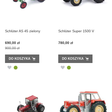
Schlüter AS 45 zielony
Schlüter Super 1500 V
Cena
690,00 zł
780,00 zł
promocyjna
900,00 zł
DO KOSZYKA
DO KOSZYKA
DODAJ
DODAJ
DO
DO
LISTY
LISTY
ŻYCZEŃ
ŻYCZEŃ