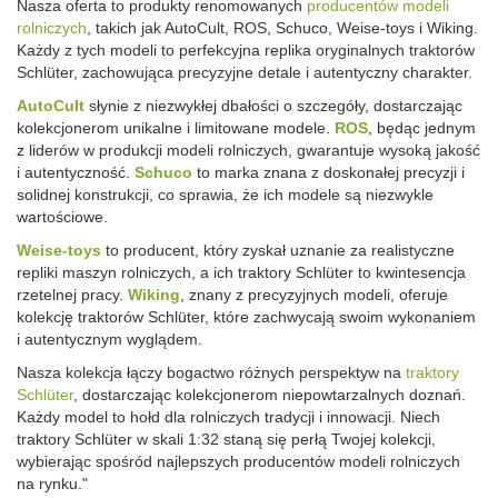
Nasza oferta to produkty renomowanych
producentów modeli
rolniczych
, takich jak AutoCult, ROS, Schuco, Weise-toys i Wiking.
Każdy z tych modeli to perfekcyjna replika oryginalnych traktorów
Schlüter, zachowująca precyzyjne detale i autentyczny charakter.
AutoCult
słynie z niezwykłej dbałości o szczegóły, dostarczając
kolekcjonerom unikalne i limitowane modele.
ROS
, będąc jednym
z liderów w produkcji modeli rolniczych, gwarantuje wysoką jakość
i autentyczność.
Schuco
to marka znana z doskonałej precyzji i
solidnej konstrukcji, co sprawia, że ich modele są niezwykle
wartościowe.
Weise-toys
to producent, który zyskał uznanie za realistyczne
repliki maszyn rolniczych, a ich traktory Schlüter to kwintesencja
rzetelnej pracy.
Wiking
, znany z precyzyjnych modeli, oferuje
kolekcję traktorów Schlüter, które zachwycają swoim wykonaniem
i autentycznym wyglądem.
Nasza kolekcja łączy bogactwo różnych perspektyw na
traktory
Schlüter
, dostarczając kolekcjonerom niepowtarzalnych doznań.
Każdy model to hołd dla rolniczych tradycji i innowacji. Niech
traktory Schlüter w skali 1:32 staną się perłą Twojej kolekcji,
wybierając spośród najlepszych producentów modeli rolniczych
na rynku."