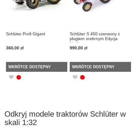
Schlüter Profi Gigant
Schlüter S 450 czerwony z
pługiem srebrnym Edycja
Limitowan ...
360,00 zł
990,00 zł
WKRÓTCE DOSTĘPNY
WKRÓTCE DOSTĘPNY
DODAJ
DODAJ
DO
DO
LISTY
LISTY
ŻYCZEŃ
ŻYCZEŃ
Odkryj modele traktorów Schlüter w
skali 1:32