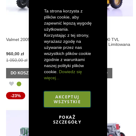
Ta strona korzysta z
plików cookie, aby
zapewnić lepszą wygodę
użytkowania.
Korzystając z tej strony,
Valmet 2005 Edycja Limitowana
Schlüter Super 2000 TVL
wyrażasz zgodę na
Rheinbraun Edycja Limitowana
używanie przez nas
wszystkich plików cookie
Cena
Cena
960,00 zł
840,00 zł
promocyjna
promocyjna
zgodnie z warunkami
1 050,00 zł
1 080,00 zł
naszej polityki plików
cookie.
Dowiedz się
DO KOSZYKA
DO KOSZYKA
więcej...
DODAJ
DODAJ
DO
DO
-23%
-17%
AKCEPTUJ
WSZYSTKIE
LISTY
LISTY
ŻYCZEŃ
ŻYCZEŃ
POKAŻ
SZCZEGÓŁY