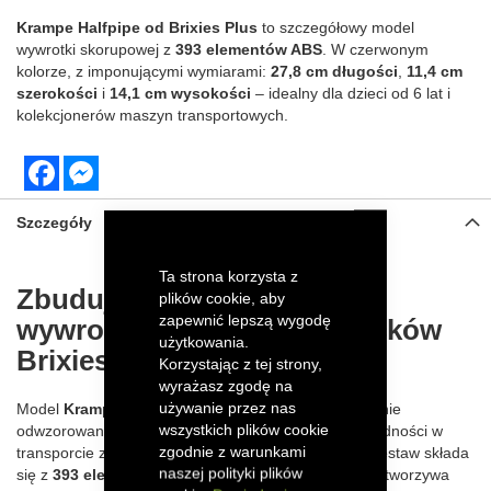
Krampe Halfpipe od Brixies Plus
to szczegółowy model
wywrotki skorupowej z
393 elementów ABS
. W czerwonym
kolorze, z imponującymi wymiarami:
27,8 cm długości
,
11,4 cm
szerokości
i
14,1 cm wysokości
– idealny dla dzieci od 6 lat i
kolekcjonerów maszyn transportowych.
Facebook
Messenger
Szczegóły
Ta strona korzysta z
Zbuduj Krampe Halfpipe –
plików cookie, aby
zapewnić lepszą wygodę
wywrotka skorupowa z klocków
użytkowania.
Brixies Plus
Korzystając z tej strony,
wyrażasz zgodę na
używanie przez nas
Model
Krampe Halfpipe
od Brixies Plus to realistycznie
wszystkich plików cookie
odwzorowana przyczepa wywrotka, znana z niezawodności w
zgodnie z warunkami
transporcie ziemi, żwiru czy materiałów rolniczych. Zestaw składa
naszej polityki plików
się z
393 elementów
wykonanych z wysokiej jakości tworzywa