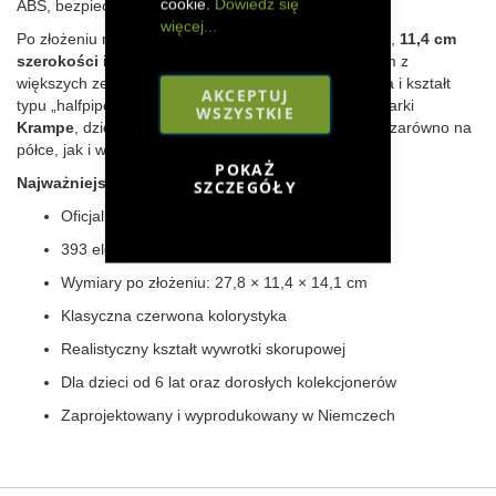
cookie.
Dowiedz się
ABS, bezpiecznego dla dzieci od 6 roku życia.
więcej...
Po złożeniu model osiąga wymiary
27,8 cm długości
,
11,4 cm
szerokości
i
14,1 cm wysokości
, co czyni go jednym z
większych zestawów w kolekcji. Czerwona kolorystyka i kształt
AKCEPTUJ
typu „halfpipe” są zgodne z oryginalnym projektem marki
WSZYSTKIE
Krampe
, dzięki czemu model świetnie prezentuje się zarówno na
półce, jak i w zabawie.
POKAŻ
Najważniejsze cechy:
SZCZEGÓŁY
Oficjalny model Krampe Halfpipe
393 elementy z trwałego plastiku ABS
Wymiary po złożeniu: 27,8 × 11,4 × 14,1 cm
Klasyczna czerwona kolorystyka
Realistyczny kształt wywrotki skorupowej
Dla dzieci od 6 lat oraz dorosłych kolekcjonerów
Zaprojektowany i wyprodukowany w Niemczech