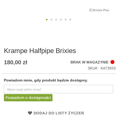
Skip
to
the
beginning
of
Krampe Halfpipe Brixies
the
images
180,00 zł
BRAK W MAGAZYNIE
gallery
SKU
KA73933
Powiadom mnie, gdy produkt będzie dostępny.
Powiadom o dostępności
DODAJ DO LISTY ŻYCZEŃ