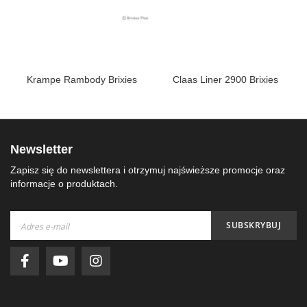
ed
Krampe Rambody Brixies
Claas Liner 2900 Brixies
Newsletter
Zapisz się do newslettera i otrzymuj najświeższe promocje oraz
informacje o produktach.
Subskrybuj
SUBSKRYBUJ
nasz
newsletter: