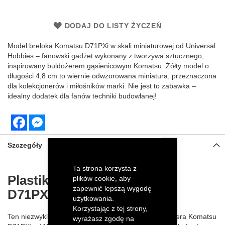
DODAJ DO LISTY ŻYCZEŃ
Model breloka Komatsu D71PXi w skali miniaturowej od Universal
Hobbies – fanowski gadżet wykonany z tworzywa sztucznego,
inspirowany buldożerem gąsienicowym Komatsu. Żółty model o
długości 4,8 cm to wiernie odwzorowana miniatura, przeznaczona
dla kolekcjonerów i miłośników marki. Nie jest to zabawka –
idealny dodatek dla fanów techniki budowlanej!
Facebook
Messenger
Szczegóły
Ta strona korzysta z
Plastikowy brelok Komatsu
plików cookie, aby
zapewnić lepszą wygodę
D71PXi
użytkowania.
Korzystając z tej strony,
Ten niezwykle szczegółowy brelok z miniaturą buldożera Komatsu
wyrażasz zgodę na