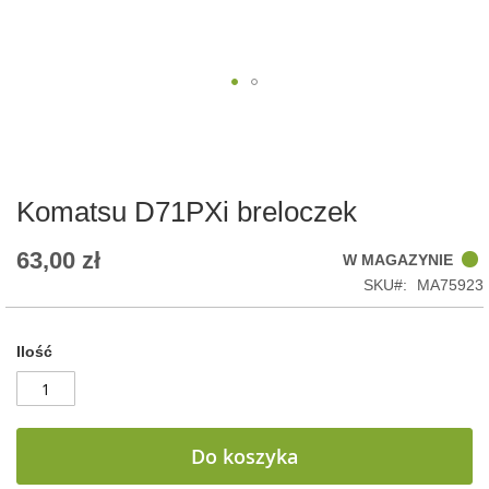
Skip
to
the
beginning
of
Komatsu D71PXi breloczek
the
images
63,00 zł
W MAGAZYNIE
gallery
SKU
MA75923
Ilość
Do koszyka