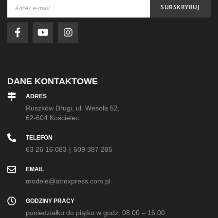
Subskrybuj
SUBSKRYBUJ
nasz
newsletter:
DANE KONTAKTOWE
ADRES
Ruszków Drugi, ul. Wesoła 52,
62-604 Kościelec
TELEFON
63 26 16 083
|
509 387 285
EMAIL
modele@atrexpress.com.pl
GODZINY PRACY
poniedziałku do piątku w godz. 08:00 – 16:00