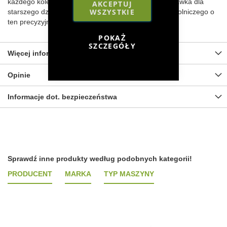
każdego kolekcjonera, a także sprawdzi się jako zabawka dla
AKCEPTUJ
WSZYSTKIE
starszego dziecka. Powiększ swoją kolekcję sprzętu rolniczego o
ten precyzyjnie wykonany model!
POKAŻ
SZCZEGÓŁY
Więcej informacji
Opinie
Informacje dot. bezpieczeństwa
Sprawdź inne produkty według podobnych kategorii!
PRODUCENT
MARKA
TYP MASZYNY