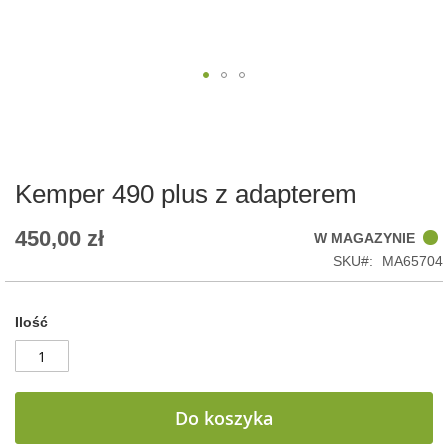
Skip
to
the
beginning
of
Kemper 490 plus z adapterem
the
images
450,00 zł
W MAGAZYNIE
gallery
SKU
MA65704
Ilość
Do koszyka