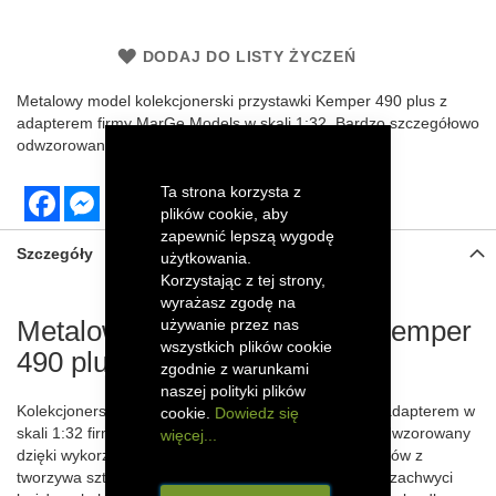
DODAJ DO LISTY ŻYCZEŃ
Metalowy model kolekcjonerski
przystawki Kemper 490 plus z
adapterem
firmy
MarGe Models
w skali 1:32. Bardzo szczegółowo
odwzorowany z elementami z tworzywa sztucznego.
Ta strona korzysta z
Facebook
Messenger
plików cookie, aby
zapewnić lepszą wygodę
Szczegóły
użytkowania.
Korzystając z tej strony,
wyrażasz zgodę na
Metalowy model przystawki Kemper
używanie przez nas
wszystkich plików cookie
490 plus z adapterem
zgodnie z warunkami
naszej polityki plików
Kolekcjonerski model przystawki Kemper 490 plus z adapterem w
cookie.
Dowiedz się
skali 1:32 firmy MarGe Models został szczegółowo odwzorowany
więcej...
dzięki wykorzystaniu metalowych części oraz elementów z
tworzywa sztucznego. Efektowny model podbieracza zachwyci